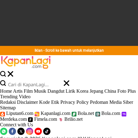
Iklan - Scroll ke bawah untuk melanjutkan
Home
Artis
Film
Musik
Dangdut
Lirik
Korea
Jepang
China
Foto
Plus
Trending
Video
Redaksi
Disclaimer
Kode Etik
Privacy Policy
Pedoman Media Siber
Sitemap
Liputan6.com
Kapanlagi.com
Bola.net
Bola.com
Merdeka.com
Fimela.com
Brilio.net
Connect with Us