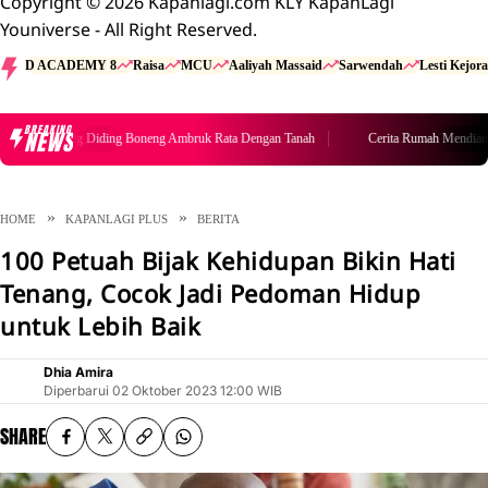
Copyright © 2026 Kapanlagi.com KLY KapanLagi
Youniverse - All Right Reserved.
D ACADEMY 8
Raisa
MCU
Aaliyah Massaid
Sarwendah
Lesti Kejora
BREAKING
NEWS
ah Mendiang Diding Boneng Ambruk Rata Dengan Tanah
Cerita Rumah Mendiang D
HOME
KAPANLAGI PLUS
BERITA
100 Petuah Bijak Kehidupan Bikin Hati
Tenang, Cocok Jadi Pedoman Hidup
untuk Lebih Baik
Dhia Amira
Diperbarui
02 Oktober 2023 12:00 WIB
SHARE