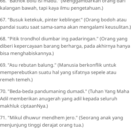
66. "Bathok bolu isi madu." (Menggambarkan orang dari
kalangan bawah, tapi kaya ilmu pengetahuan.)
67. "Busuk ketekuk, pinter keblinger." (Orang bodoh atau
pandai suatu saat sama-sama akan mengalami keusulitan.)
68. "Pitik trondhol diumbar ing padaringan." (Orang yang
diberi kepercayaan barang berharga, pada akhirnya hanya
bisa menghabiskannya.)
69. "Asu rebutan balung." (Manusia berkonflik untuk
memperebutkan suatu hal yang sifatnya sepele atau
remeh temeh.)
70. "Beda-beda pandumaning dumadi." (Tuhan Yang Maha
Adil memberikan anugerah yang adil kepada seluruh
makhluk ciptaanNya.)
71. "Mikul dhuwur mendhem jero." (Seorang anak yang
menjunjung tinggi derajat orang tua.)