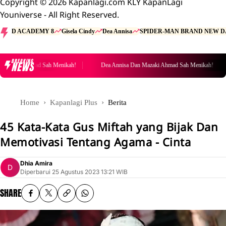
Copyright © 2026 Kapanlagi.com KLY KapanLagi
Youniverse - All Right Reserved.
D ACADEMY 8
Gisela Cindy
Dea Annisa
SPIDER-MAN BRAND NEW D
BREAKING
NEWS
Dea Annisa Dan Mazaki Ahmad Sah Menikah!
Dea Annisa Dan
Home
Kapanlagi Plus
Berita
45 Kata-Kata Gus Miftah yang Bijak Dan
Memotivasi Tentang Agama - Cinta
Dhia Amira
Diperbarui
25 Agustus 2023 13:21 WIB
SHARE