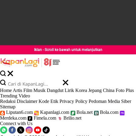
Iklan - Scroll ke bawah untuk melanjutkan
Home
Artis
Film
Musik
Dangdut
Lirik
Korea
Jepang
China
Foto
Plus
Trending
Video
Redaksi
Disclaimer
Kode Etik
Privacy Policy
Pedoman Media Siber
Sitemap
Liputan6.com
Kapanlagi.com
Bola.net
Bola.com
Merdeka.com
Fimela.com
Brilio.net
Connect with Us