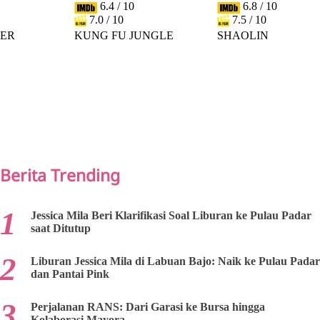
6.4 / 10
6.8 / 10
7.0 / 10
7.5 / 10
DER
KUNG FU JUNGLE
SHAOLIN
PREV
NEXT
Berita Trending
Jessica Mila Beri Klarifikasi Soal Liburan ke Pulau Padar
saat Ditutup
Liburan Jessica Mila di Labuan Bajo: Naik ke Pulau Padar
dan Pantai Pink
Perjalanan RANS: Dari Garasi ke Bursa hingga
Kolaborasi Mayora