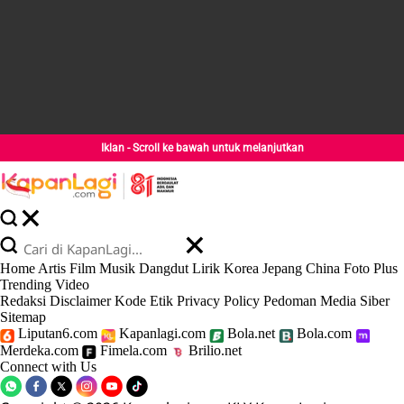
Iklan - Scroll ke bawah untuk melanjutkan
Home
Artis
Film
Musik
Dangdut
Lirik
Korea
Jepang
China
Foto
Plus
Trending
Video
Redaksi
Disclaimer
Kode Etik
Privacy Policy
Pedoman Media Siber
Sitemap
Liputan6.com
Kapanlagi.com
Bola.net
Bola.com
Merdeka.com
Fimela.com
Brilio.net
Connect with Us