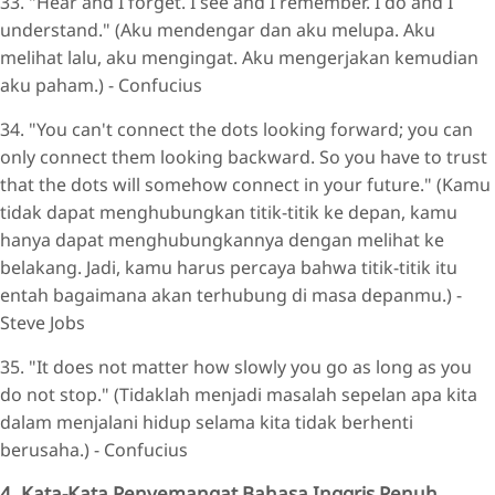
33. "Hear and I forget. I see and I remember. I do and I
understand." (Aku mendengar dan aku melupa. Aku
melihat lalu, aku mengingat. Aku mengerjakan kemudian
aku paham.) - Confucius
34. "You can't connect the dots looking forward; you can
only connect them looking backward. So you have to trust
that the dots will somehow connect in your future." (Kamu
tidak dapat menghubungkan titik-titik ke depan, kamu
hanya dapat menghubungkannya dengan melihat ke
belakang. Jadi, kamu harus percaya bahwa titik-titik itu
entah bagaimana akan terhubung di masa depanmu.) -
Steve Jobs
35. "It does not matter how slowly you go as long as you
do not stop." (Tidaklah menjadi masalah sepelan apa kita
dalam menjalani hidup selama kita tidak berhenti
berusaha.) - Confucius
4. Kata-Kata Penyemangat Bahasa Inggris Penuh