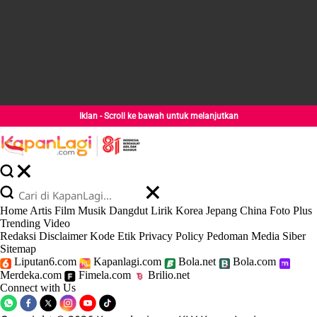
Iklan - Scroll ke bawah untuk melanjutkan
Home
Artis
Film
Musik
Dangdut
Lirik
Korea
Jepang
China
Foto
Plus
Trending
Video
Redaksi
Disclaimer
Kode Etik
Privacy Policy
Pedoman Media Siber
Sitemap
Liputan6.com
Kapanlagi.com
Bola.net
Bola.com
Merdeka.com
Fimela.com
Brilio.net
Connect with Us