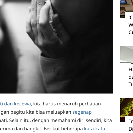
'
W
C
H
d
T
ati dan kecewa
, kita harus menaruh perhatian
engan begitu kita bisa meluapkan
segenap
ti. Selain itu, dengan memahami diri sendiri, kita
T
erima dan bangkit. Berikut beberapa
kata-kata
D