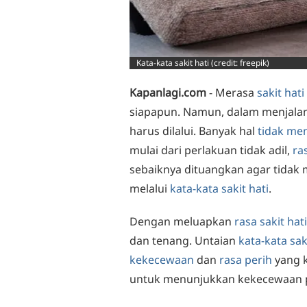
Kata-kata sakit hati (credit: freepik)
Kapanlagi.com
- Merasa
sakit hati
siapapun. Namun, dalam menjalan
harus dilalui. Banyak hal
tidak me
mulai dari perlakuan tidak adil,
ra
sebaiknya dituangkan agar tidak
melalui
kata-kata
sakit hati
.
Dengan meluapkan
rasa sakit hati
dan tenang. Untaian
kata-kata sak
kekecewaan
dan
rasa perih
yang ka
untuk menunjukkan kekecewaan 