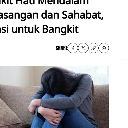
akit Hati Mendalam
asangan dan Sahabat,
asi untuk Bangkit
SHARE