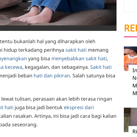
RE
tentu bukanlah hal yang diharapkan oleh
i hidup terkadang perihnya
sakit hati
memang
nyenangkan
yang bisa
menyebabkan sakit hati
,
sa kecewa
, kegagalan, dan sebagainya.
Sakit hati
I
 menjadi beban
hati dan pikiran
. Salah satunya bisa
N
M
M
lewat tulisan, perasaan akan lebih terasa ringan
it hati
juga bisa jadi bentuk
ekspresi dari
lian rasakan. Artinya, ini bisa jadi cara bagi kalian
pada seseorang.
R