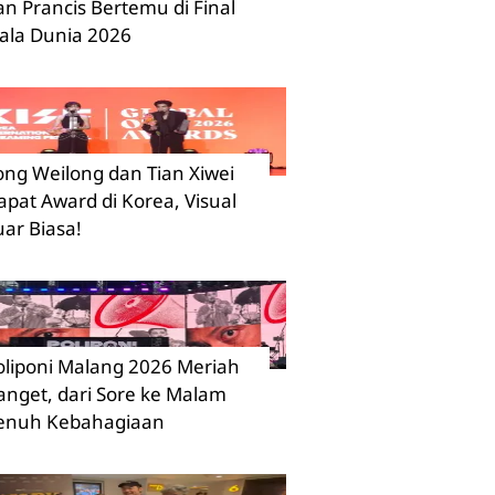
an Prancis Bertemu di Final
iala Dunia 2026
ong Weilong dan Tian Xiwei
apat Award di Korea, Visual
uar Biasa!
oliponi Malang 2026 Meriah
anget, dari Sore ke Malam
enuh Kebahagiaan