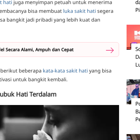
d
t hati
juga menyimpan petuah untuk menerima
P
 membacanya bisa membuat
luka sakit hati
segera
sa bangkit jadi pribadi yang lebih kuat dan
S
el Secara Alami, Ampuh dan Cepat
D
L
 berikut beberapa
kata-kata sakit hati
yang bisa
tivasi untuk bangkit kembali.
 Lubuk Hati Terdalam
P
B
P