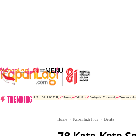
MENU
TRENDING
D ACADEMY 8
Raisa
MCU
Aaliyah Massaid
Sarwenda
Home
Kapanlagi Plus
Berita