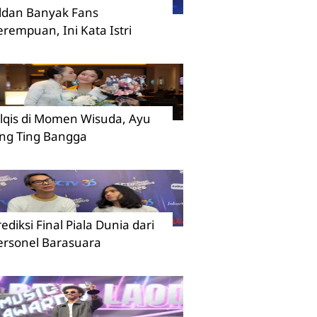
ildan Banyak Fans
erempuan, Ini Kata Istri
ilqis di Momen Wisuda, Ayu
ing Ting Bangga
rediksi Final Piala Dunia dari
ersonel Barasuara