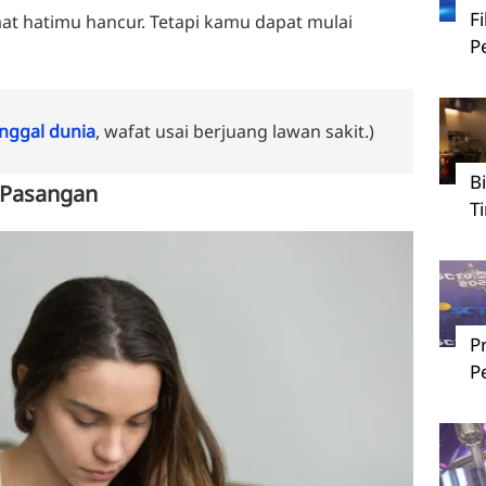
F
aat hatimu hancur. Tetapi kamu dapat mulai
P
ggal dunia
, wafat usai berjuang lawan sakit.)
B
a Pasangan
T
P
P