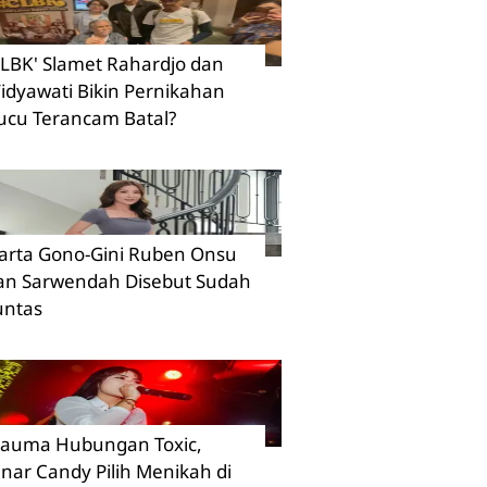
CLBK' Slamet Rahardjo dan
idyawati Bikin Pernikahan
ucu Terancam Batal?
arta Gono-Gini Ruben Onsu
an Sarwendah Disebut Sudah
untas
rauma Hubungan Toxic,
inar Candy Pilih Menikah di