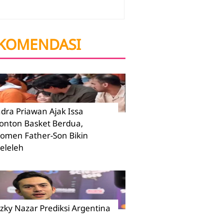
KOMENDASI
ndra Priawan Ajak Issa
onton Basket Berdua,
omen Father-Son Bikin
eleleh
izky Nazar Prediksi Argentina