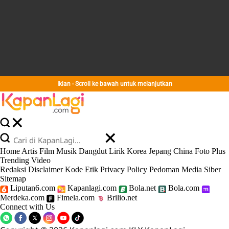
Iklan - Scroll ke bawah untuk melanjutkan
Home
Artis
Film
Musik
Dangdut
Lirik
Korea
Jepang
China
Foto
Plus
Trending
Video
Redaksi
Disclaimer
Kode Etik
Privacy Policy
Pedoman Media Siber
Sitemap
Liputan6.com
Kapanlagi.com
Bola.net
Bola.com
Merdeka.com
Fimela.com
Brilio.net
Connect with Us