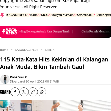
Copyright © 2026 Kapanlagi.com KLY KapanLagi
Youniverse - All Right Reserved.
D ACADEMY 8
Raisa
MCU
Aaliyah Massaid
Sarwendah
Lesti Kejora
BREAKING
NEWS
Mendiang Diding Boneng Ambruk Rata Dengan Tanah
Cerita Rumah Mendiang Didi
HOME
KAPANLAGI PLUS
BERITA
115 Kata-Kata Hits Kekinian di Kalangan
Anak Muda, Bikin Tambah Gaul
Rizki Dian P
Diperbarui
20 April 2023 08:21 WIB
SHARE