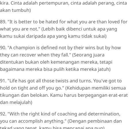
kira. Cinta adalah pertempuran, cinta adalah perang, cinta
akan tumbuh)
89. "It is better to be hated for what you are than loved for
what you are not." (Lebih baik dibenci untuk apa yang
kamu sukai daripada apa yang kamu tidak sukai)
90. "A champion is defined not by their wins but by how
they can recover when they fall." (Seorang juara
ditentukan bukan oleh kemenangan mereka, tetapi
bagaimana mereka bisa pulih ketika mereka jatuh)
91. "Life has got all those twists and turns. You've got to
hold on tight and off you go." (Kehidupan memiliki semua
tikungan dan belokan. Kamu harus berpegangan erat-erat
dan melajulah)
92. "With the right kind of coaching and determination,
you can accomplish anything." (Dengan pembinaan dan
tekad yang tepat, kamu bisa mencapai apa pun)