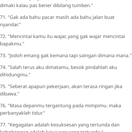
dimaki kalau pas bener dibilang tumben."
71. "Gak ada bahu pacar masih ada bahu jalan buat
nyandar."
72. "Mencintai kamu itu wajar, yang gak wajar mencintai
bapakmu."
73. "Jodoh emang gak kemana tapi saingan dimana mana."
74. "Salah terus aku dimatamu, besok pindahlah aku
dihidungmu."
75. "Seberat apapun pekerjaan, akan terasa ringan jika
dibawa."
76. "Masa depanmu tergantung pada mimpimu. maka
perbanyaklah tidur."
77. "Kegagalan adalah kesuksesan yang tertunda dan
kebohongan adalah kejujuran yang tertunda."