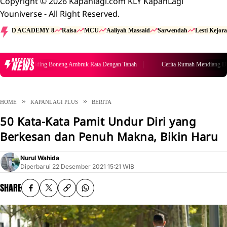
Copyright © 2026 Kapanlagi.com KLY KapanLagi
Youniverse - All Right Reserved.
D ACADEMY 8
Raisa
MCU
Aaliyah Massaid
Sarwendah
Lesti Kejora
BREAKING
NEWS
ndiang Diding Boneng Ambruk Rata Dengan Tanah
Cerita Rumah Mendiang Didin
HOME
KAPANLAGI PLUS
BERITA
50 Kata-Kata Pamit Undur Diri yang
Berkesan dan Penuh Makna, Bikin Haru
Nurul Wahida
Diperbarui
22 Desember 2021 15:21 WIB
SHARE