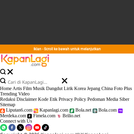
Iklan - Scroll ke bawah untuk melanjutkan
Home
Artis
Film
Musik
Dangdut
Lirik
Korea
Jepang
China
Foto
Plus
Trending
Video
Redaksi
Disclaimer
Kode Etik
Privacy Policy
Pedoman Media Siber
Sitemap
Liputan6.com
Kapanlagi.com
Bola.net
Bola.com
Merdeka.com
Fimela.com
Brilio.net
Connect with Us