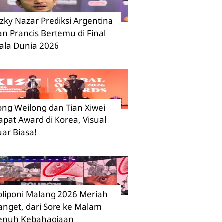
izky Nazar Prediksi Argentina
an Prancis Bertemu di Final
iala Dunia 2026
ong Weilong dan Tian Xiwei
apat Award di Korea, Visual
uar Biasa!
oliponi Malang 2026 Meriah
anget, dari Sore ke Malam
enuh Kebahagiaan