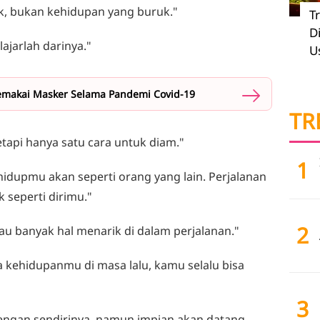
ruk, bukan kehidupan yang buruk."
T
D
lajarlah darinya."
U
emakai Masker Selama Pandemi Covid-19
TR
etapi hanya satu cara untuk diam."
1
hidupmu akan seperti orang yang lain. Perjalanan
 seperti dirimu."
2
au banyak hal menarik di dalam perjalanan."
a kehidupanmu di masa lalu, kamu selalu bisa
3
dengan sendirinya, namun impian akan datang