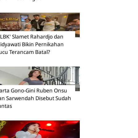
CLBK' Slamet Rahardjo dan
idyawati Bikin Pernikahan
ucu Terancam Batal?
arta Gono-Gini Ruben Onsu
an Sarwendah Disebut Sudah
untas