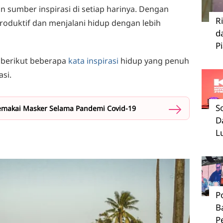
n sumber inspirasi di setiap harinya. Dengan
R
 produktif dan menjalani hidup dengan lebih
d
P
 berikut beberapa
kata inspirasi
hidup yang penuh
si.
S
emakai Masker Selama Pandemi Covid-19
D
L
P
B
P