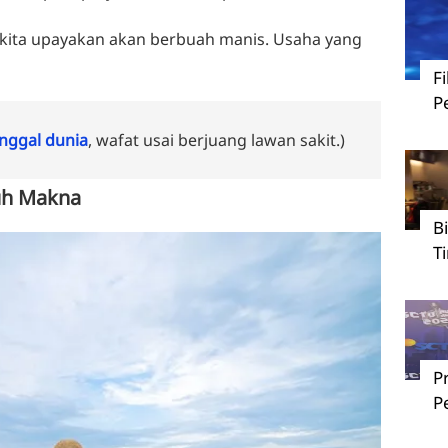
 kita upayakan akan berbuah manis. Usaha yang
F
P
ggal dunia
, wafat usai berjuang lawan sakit.)
nuh Makna
B
T
P
P