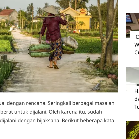
'
W
C
H
d
uai dengan rencana. Seringkali berbagai masalah
T
rat untuk dijalani. Oleh karena itu, sudah
ijalani dengan bijaksana. Berikut beberapa kata