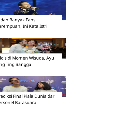
ildan Banyak Fans
erempuan, Ini Kata Istri
ilqis di Momen Wisuda, Ayu
ing Ting Bangga
rediksi Final Piala Dunia dari
ersonel Barasuara