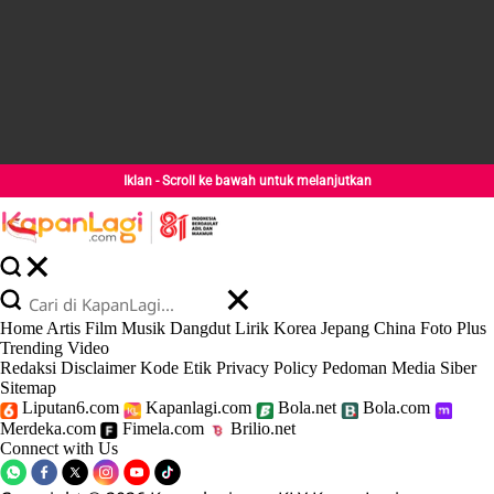
Iklan - Scroll ke bawah untuk melanjutkan
Home
Artis
Film
Musik
Dangdut
Lirik
Korea
Jepang
China
Foto
Plus
Trending
Video
Redaksi
Disclaimer
Kode Etik
Privacy Policy
Pedoman Media Siber
Sitemap
Liputan6.com
Kapanlagi.com
Bola.net
Bola.com
Merdeka.com
Fimela.com
Brilio.net
Connect with Us