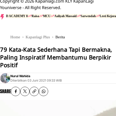
Copyright © 2026 Kapanlagi.com KLY KapanLagi
Youniverse - All Right Reserved.
D ACADEMY 8
Raisa
MCU
Aaliyah Massaid
Sarwendah
Lesti Kejora
Home
Kapanlagi Plus
Berita
79 Kata-Kata Sederhana Tapi Bermakna,
Paling Inspiratif Membantumu Berpikir
Positif
Nurul Wahida
Diterbitkan
03 Juni 2021 09:33 WIB
SHARE