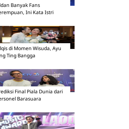
ildan Banyak Fans
erempuan, Ini Kata Istri
ilqis di Momen Wisuda, Ayu
ing Ting Bangga
rediksi Final Piala Dunia dari
ersonel Barasuara