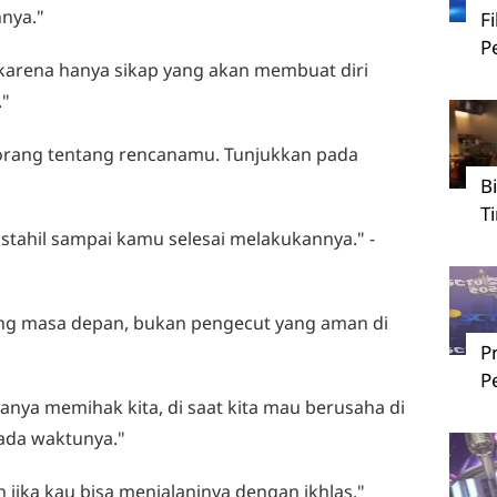
hnya."
F
P
 karena hanya sikap yang akan membuat diri
."
orang tentang rencanamu. Tunjukkan pada
B
T
ustahil sampai kamu selesai melakukannya." -
tang masa depan, bukan pengecut yang aman di
P
P
manya memihak kita, di saat kita mau berusaha di
ada waktunya."
 jika kau bisa menjalaninya dengan ikhlas."