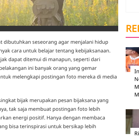
RE
at dibutuhkan seseorang agar menjalani hidup
anyak cara untuk belajar tentang kebijaksanaan.
ijak dapat ditemui di manapun, seperti dari
, belakangan ini banyak orang yang gemar
I
untuk melengkapi postingan foto mereka di media
N
M
M
singkat bijak merupakan pesan bijaksana yang
inya, tak saja membuat postingan foto lebih
arkan energi positif. Hanya dengan membaca
ang bisa terinspirasi untuk bersikap lebih
R