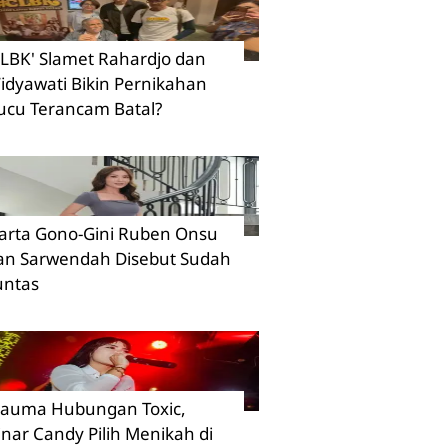
CLBK' Slamet Rahardjo dan
idyawati Bikin Pernikahan
ucu Terancam Batal?
arta Gono-Gini Ruben Onsu
an Sarwendah Disebut Sudah
untas
rauma Hubungan Toxic,
inar Candy Pilih Menikah di