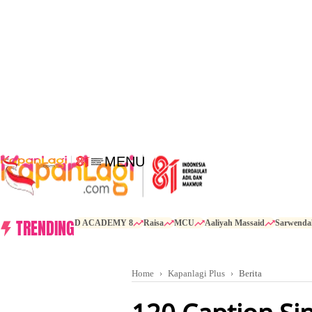
MENU
TRENDING
D ACADEMY 8
Raisa
MCU
Aaliyah Massaid
Sarwenda
Home
Kapanlagi Plus
Berita