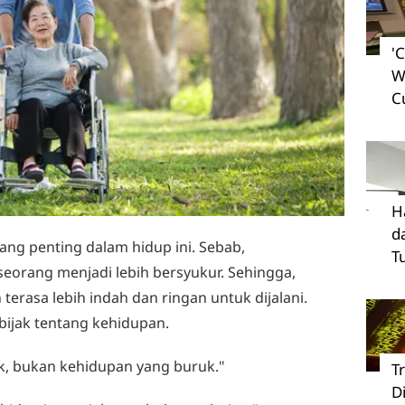
'
W
C
H
d
yang penting dalam hidup ini. Sebab,
T
orang menjadi lebih bersyukur. Sehingga,
terasa lebih indah dan ringan untuk dijalani.
bijak tentang kehidupan.
ruk, bukan kehidupan yang buruk."
T
D