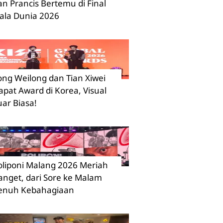
an Prancis Bertemu di Final
iala Dunia 2026
ong Weilong dan Tian Xiwei
apat Award di Korea, Visual
uar Biasa!
oliponi Malang 2026 Meriah
anget, dari Sore ke Malam
enuh Kebahagiaan