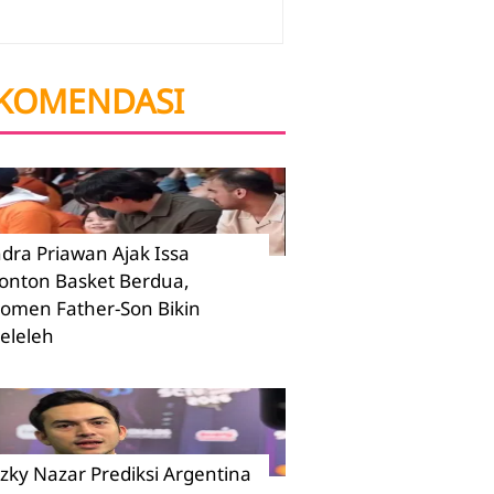
KOMENDASI
ndra Priawan Ajak Issa
onton Basket Berdua,
omen Father-Son Bikin
eleleh
izky Nazar Prediksi Argentina