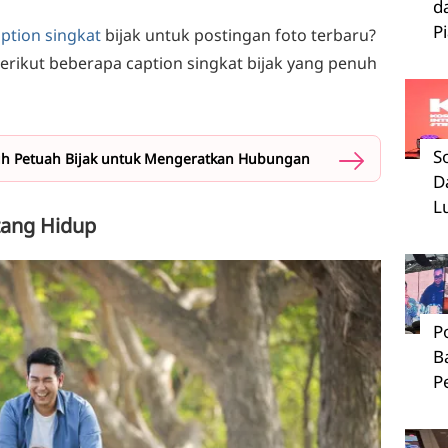
d
P
ption singkat
bijak untuk postingan foto terbaru?
erikut beberapa caption singkat bijak yang penuh
S
uh Petuah Bijak untuk Mengeratkan Hubungan
D
L
ntang Hidup
P
B
P