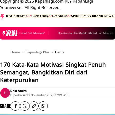
Copyright © 2026 Kapanlagi.com KLY KapanLagi
Youniverse - All Right Reserved.
D ACADEMY 8
Gisela Cindy
Dea Annisa
SPIDER-MAN BRAND NEW D
BREAKING
NEWS
an Mazaki Ahmad Sah Menikah!
Dea Annisa Dan Mazaki Ahmad Sah Menikah!
Home
Kapanlagi Plus
Berita
170 Kata-Kata Motivasi Singkat Penuh
Semangat, Bangkitkan Diri dari
Keterpurukan
Dhia Amira
Diperbarui
10 November 2023 17:19 WIB
SHARE