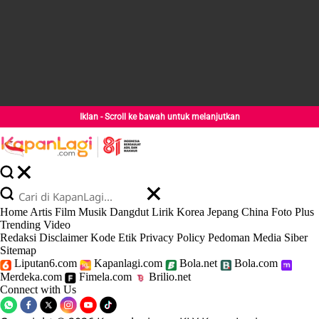
Iklan - Scroll ke bawah untuk melanjutkan
Home
Artis
Film
Musik
Dangdut
Lirik
Korea
Jepang
China
Foto
Plus
Trending
Video
Redaksi
Disclaimer
Kode Etik
Privacy Policy
Pedoman Media Siber
Sitemap
Liputan6.com
Kapanlagi.com
Bola.net
Bola.com
Merdeka.com
Fimela.com
Brilio.net
Connect with Us