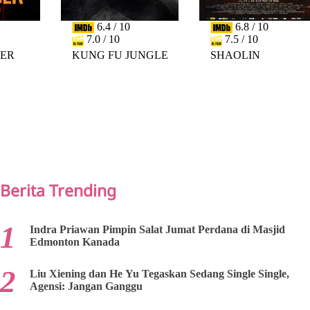
6.4 / 10
6.8 / 10
7.0 / 10
7.5 / 10
DER
KUNG FU JUNGLE
SHAOLIN
PREV
NEXT
Berita Trending
Indra Priawan Pimpin Salat Jumat Perdana di Masjid
Edmonton Kanada
Liu Xiening dan He Yu Tegaskan Sedang Single Single,
Agensi: Jangan Ganggu