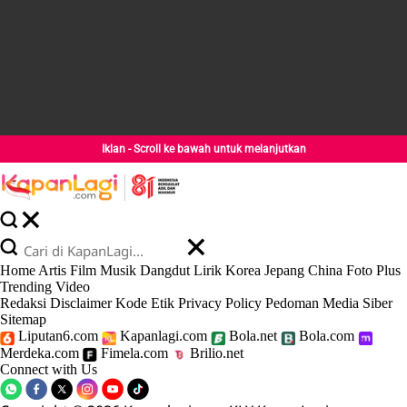
Iklan - Scroll ke bawah untuk melanjutkan
Home
Artis
Film
Musik
Dangdut
Lirik
Korea
Jepang
China
Foto
Plus
Trending
Video
Redaksi
Disclaimer
Kode Etik
Privacy Policy
Pedoman Media Siber
Sitemap
Liputan6.com
Kapanlagi.com
Bola.net
Bola.com
Merdeka.com
Fimela.com
Brilio.net
Connect with Us