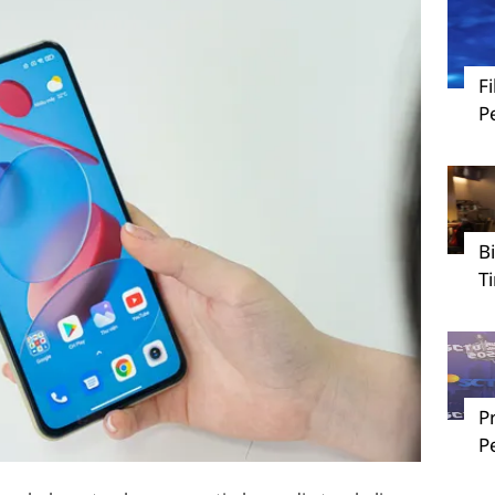
F
P
B
T
P
P