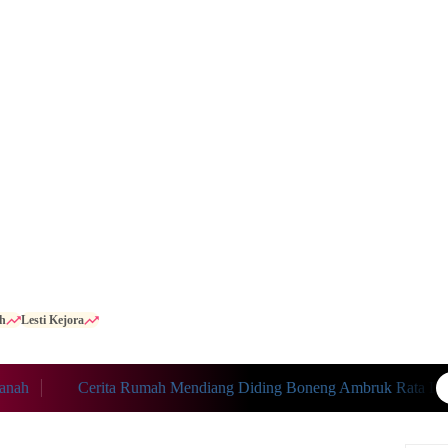
h
Lesti Kejora
h
Cerita Rumah Mendiang Diding Boneng Ambruk Rata Denga