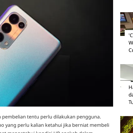
'
W
C
H
d
T
pembelian tentu perlu dilakukan pengguna.
o yang perlu kalian ketahui jika berniat membeli