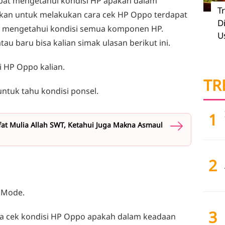
pat mengetahui kondisi HP apakah dalam
T
kan untuk melakukan cara cek HP Oppo terdapat
D
si mengetahui kondisi semua komponen HP.
U
u baru bisa kalian simak ulasan berikut ini.
 HP Oppo kalian.
TR
untuk tahu kondisi ponsel.
1
ifat Mulia Allah SWT, Ketahui Juga Makna Asmaul
2
 Mode.
3
isa cek kondisi HP Oppo apakah dalam keadaan