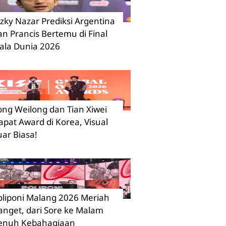
izky Nazar Prediksi Argentina
an Prancis Bertemu di Final
iala Dunia 2026
ong Weilong dan Tian Xiwei
apat Award di Korea, Visual
uar Biasa!
oliponi Malang 2026 Meriah
anget, dari Sore ke Malam
enuh Kebahagiaan