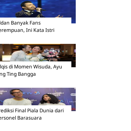
ildan Banyak Fans
erempuan, Ini Kata Istri
ilqis di Momen Wisuda, Ayu
ing Ting Bangga
rediksi Final Piala Dunia dari
ersonel Barasuara