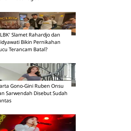
CLBK' Slamet Rahardjo dan
idyawati Bikin Pernikahan
ucu Terancam Batal?
arta Gono-Gini Ruben Onsu
an Sarwendah Disebut Sudah
untas