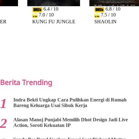
6.4 / 10
6.8 / 10
7.0 / 10
7.5 / 10
DER
KUNG FU JUNGLE
SHAOLIN
PREV
NEXT
Berita Trending
Indra Bekti Ungkap Cara Pulihkan Energi di Rumah
Bareng Keluarga Usai Sibuk Kerja
Alasan Manoj Punjabi Memilih Dhot Design Jadi Live
Action, Soroti Kekuatan IP