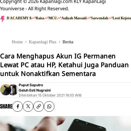
Copyright © 2026 Kapanlagi.com KLY KapanLagi
Youniverse - All Right Reserved.
D ACADEMY 8
Raisa
MCU
Aaliyah Massaid
Sarwendah
Lesti Kejora
Home
Kapanlagi Plus
Berita
Cara Menghapus Akun IG Permanen
Lewat PC atau HP, Ketahui Juga Panduan
untuk Nonaktifkan Sementara
Puput Saputro
Galuh Esti Nugraini
Diterbitkan
15 Oktober 2021 16:55 WIB
SHARE