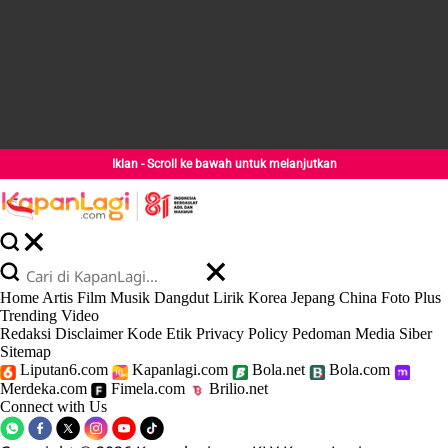
Iklan - Scroll ke bawah untuk melanjutkan
Home
Artis
Film
Musik
Dangdut
Lirik
Korea
Jepang
China
Foto
Plus
Trending
Video
Redaksi
Disclaimer
Kode Etik
Privacy Policy
Pedoman Media Siber
Sitemap
Liputan6.com
Kapanlagi.com
Bola.net
Bola.com
Merdeka.com
Fimela.com
Brilio.net
Connect with Us