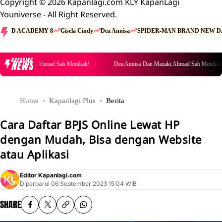
Copyright © 2026 Kapanlagi.com KLY KapanLagi
Youniverse - All Right Reserved.
D ACADEMY 8
Gisela Cindy
Dea Annisa
SPIDER-MAN BRAND NEW D
BREAKING
NEWS
Dan Mazaki Ahmad Sah Menikah!
Dea Annisa Dan Mazaki Ahmad Sah Menikah!
Home
Kapanlagi Plus
Berita
Cara Daftar BPJS Online Lewat HP
dengan Mudah, Bisa dengan Website
atau Aplikasi
Editor Kapanlagi.com
Diperbarui
06 September 2023 15:04 WIB
SHARE