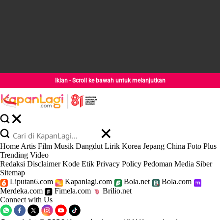
Iklan - Scroll ke bawah untuk melanjutkan
Home
Artis
Film
Musik
Dangdut
Lirik
Korea
Jepang
China
Foto
Plus
Trending
Video
Redaksi
Disclaimer
Kode Etik
Privacy Policy
Pedoman Media Siber
Sitemap
Liputan6.com
Kapanlagi.com
Bola.net
Bola.com
Merdeka.com
Fimela.com
Brilio.net
Connect with Us