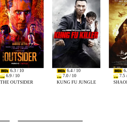
6.3 / 10
6.4 / 10
6.
6.9 / 10
7.0 / 10
7.5 
THE OUTSIDER
KUNG FU JUNGLE
SHAO
PREV
NEXT