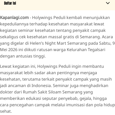
Daftar Isi
Kapanlagi.com
- Holywings Peduli kembali menunjukkan
Edukasi Campak dan Cek Kesehatan Gratis
kepeduliannya terhadap kesehatan masyarakat lewat
Holywings Peduli Serahkan Bantuan Alat Kesehatan
kegiatan seminar kesehatan tentang penyakit campak
Warga Merasa Sangat Terbantu
sekaligus cek kesehatan massal gratis di Semarang. Acara
yang digelar di Helen’s Night Mart Semarang pada Sabtu, 9
Mei 2026 ini diikuti ratusan warga Kelurahan Tegalsari
dengan antusias tinggi.
Lewat kegiatan ini, Holywings Peduli ingin membantu
masyarakat lebih sadar akan pentingnya menjaga
kesehatan, terutama terkait penyakit campak yang masih
jadi ancaman di Indonesia. Seminar juga menghadirkan
dokter dari Rumah Sakit Siloam Semarang yang
memberikan edukasi seputar penyebab, gejala, hingga
cara pencegahan campak melalui imunisasi dan pola hidup
sehat.