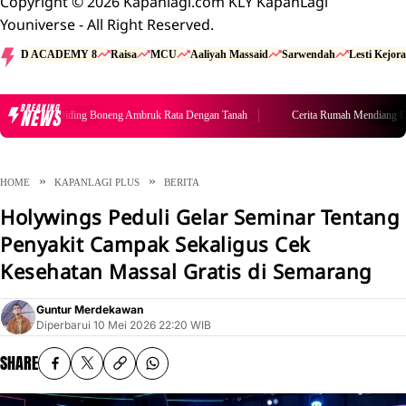
Copyright © 2026 Kapanlagi.com KLY KapanLagi
Youniverse - All Right Reserved.
D ACADEMY 8
Raisa
MCU
Aaliyah Massaid
Sarwendah
Lesti Kejora
BREAKING
NEWS
ndiang Diding Boneng Ambruk Rata Dengan Tanah
Cerita Rumah Mendiang Didin
HOME
KAPANLAGI PLUS
BERITA
Holywings Peduli Gelar Seminar Tentang
Penyakit Campak Sekaligus Cek
Kesehatan Massal Gratis di Semarang
Guntur Merdekawan
Diperbarui
10 Mei 2026 22:20 WIB
SHARE