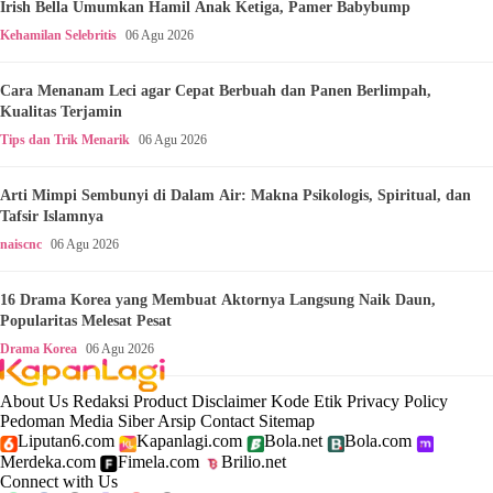
Irish Bella Umumkan Hamil Anak Ketiga, Pamer Babybump
Kehamilan Selebritis
06 Agu 2026
Cara Menanam Leci agar Cepat Berbuah dan Panen Berlimpah,
Kualitas Terjamin
Tips dan Trik Menarik
06 Agu 2026
Arti Mimpi Sembunyi di Dalam Air: Makna Psikologis, Spiritual, dan
Tafsir Islamnya
naiscnc
06 Agu 2026
16 Drama Korea yang Membuat Aktornya Langsung Naik Daun,
Popularitas Melesat Pesat
Drama Korea
06 Agu 2026
About Us
Redaksi
Product
Disclaimer
Kode Etik
Privacy Policy
Pedoman Media Siber
Arsip
Contact
Sitemap
Liputan6.com
Kapanlagi.com
Bola.net
Bola.com
Merdeka.com
Fimela.com
Brilio.net
Connect with Us