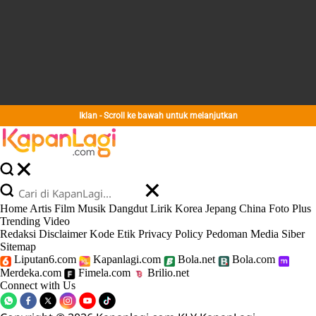
Iklan - Scroll ke bawah untuk melanjutkan
Home
Artis
Film
Musik
Dangdut
Lirik
Korea
Jepang
China
Foto
Plus
Trending
Video
Redaksi
Disclaimer
Kode Etik
Privacy Policy
Pedoman Media Siber
Sitemap
Liputan6.com
Kapanlagi.com
Bola.net
Bola.com
Merdeka.com
Fimela.com
Brilio.net
Connect with Us