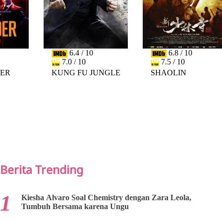
6.4 / 10
6.8 / 10
7.0 / 10
7.5 / 10
DER
KUNG FU JUNGLE
SHAOLIN
PREV
NEXT
Berita Trending
Kiesha Alvaro Soal Chemistry dengan Zara Leola,
Tumbuh Bersama karena Ungu