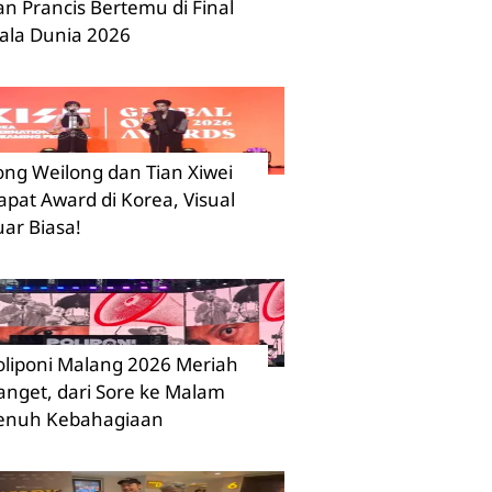
an Prancis Bertemu di Final
iala Dunia 2026
ong Weilong dan Tian Xiwei
apat Award di Korea, Visual
uar Biasa!
oliponi Malang 2026 Meriah
anget, dari Sore ke Malam
enuh Kebahagiaan