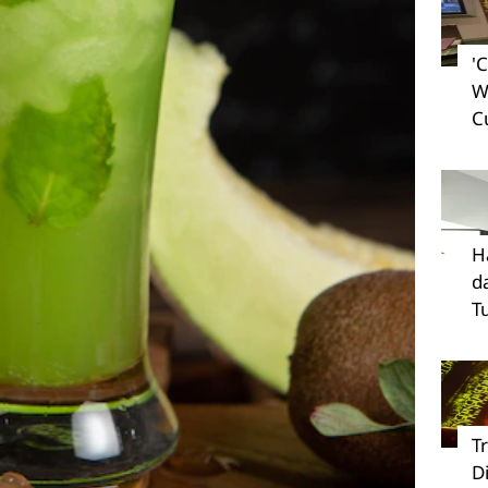
'
W
C
H
d
T
T
D