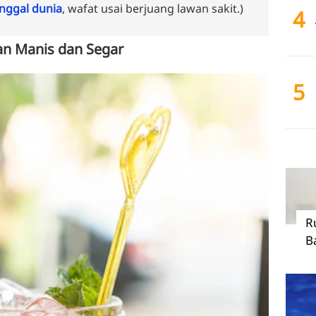
ggal dunia
, wafat usai berjuang lawan sakit.)
4
an Manis dan Segar
5
R
B