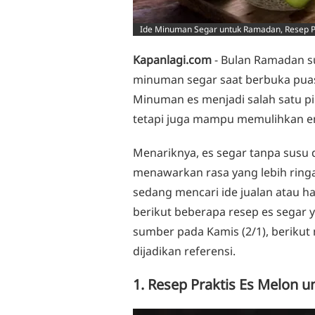
Ide Minuman Segar untuk Ramadan, Resep Pr
Kapanlagi.com
- Bulan Ramadan su
minuman segar saat berbuka puas
Minuman es menjadi salah satu p
tetapi juga mampu memulihkan en
Menariknya, es segar tanpa susu 
menawarkan rasa yang lebih ringa
sedang mencari ide jualan atau h
berikut beberapa resep es segar y
sumber pada Kamis (2/1), beriku
dijadikan referensi.
1. Resep Praktis Es Melon u