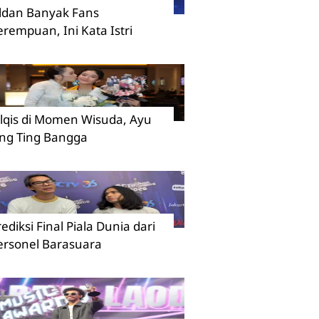
ildan Banyak Fans
erempuan, Ini Kata Istri
ilqis di Momen Wisuda, Ayu
ing Ting Bangga
rediksi Final Piala Dunia dari
ersonel Barasuara