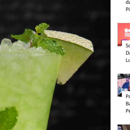
d
P
S
D
L
P
B
P