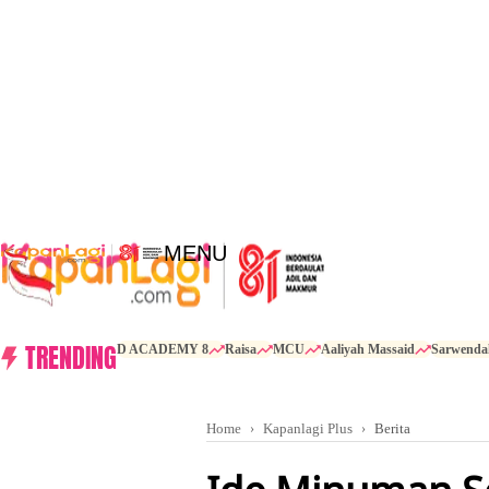
MENU
TRENDING
D ACADEMY 8
Raisa
MCU
Aaliyah Massaid
Sarwenda
Home
Kapanlagi Plus
Berita