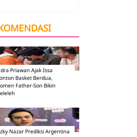
KOMENDASI
ndra Priawan Ajak Issa
onton Basket Berdua,
omen Father-Son Bikin
eleleh
izky Nazar Prediksi Argentina