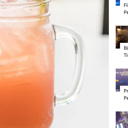
F
P
B
T
P
P