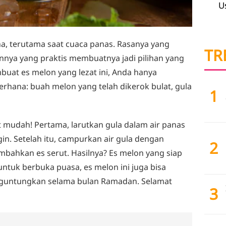
U
a, terutama saat cuaca panas. Rasanya yang
TR
ya yang praktis membuatnya jadi pilihan yang
buat es melon yang lezat ini, Anda hanya
hana: buah melon yang telah dikerok bulat, gula
1
mudah! Pertama, larutkan gula dalam air panas
gin. Setelah itu, campurkan air gula dengan
2
bahkan es serut. Hasilnya? Es melon yang siap
ntuk berbuka puasa, es melon ini juga bisa
guntungkan selama bulan Ramadan. Selamat
3