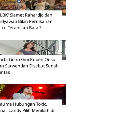
CLBK' Slamet Rahardjo dan
idyawati Bikin Pernikahan
ucu Terancam Batal?
arta Gono-Gini Ruben Onsu
an Sarwendah Disebut Sudah
untas
rauma Hubungan Toxic,
inar Candy Pilih Menikah di