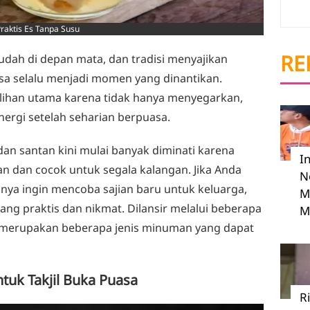
aktis Es Tanpa Susu
RE
dah di depan mata, dan tradisi menyajikan
a selalu menjadi momen yang dinantikan.
ilihan utama karena tidak hanya menyegarkan,
ergi setelah seharian berpuasa.
dan santan kini mulai banyak diminati karena
I
n dan cocok untuk segala kalangan. Jika Anda
N
anya ingin mencoba sajian baru untuk keluarga,
M
ang praktis dan nikmat. Dilansir melalui beberapa
M
t merupakan beberapa jenis minuman yang dapat
ntuk Takjil Buka Puasa
R