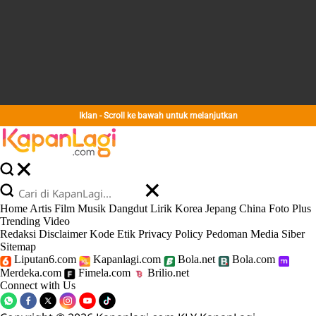
Iklan - Scroll ke bawah untuk melanjutkan
Home
Artis
Film
Musik
Dangdut
Lirik
Korea
Jepang
China
Foto
Plus
Trending
Video
Redaksi
Disclaimer
Kode Etik
Privacy Policy
Pedoman Media Siber
Sitemap
Liputan6.com
Kapanlagi.com
Bola.net
Bola.com
Merdeka.com
Fimela.com
Brilio.net
Connect with Us