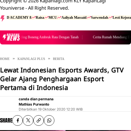
Copyright © 2026 Kapanlagi.com KLY KapanLagi
Youniverse - All Right Reserved.
D ACADEMY 8
Raisa
MCU
Aaliyah Massaid
Sarwendah
Lesti Kejora
BREAKING
NEWS
ndiang Diding Boneng Ambruk Rata Dengan Tanah
Cerita Rumah Mendiang Didin
HOME
KAPANLAGI PLUS
BERITA
Lewat Indonesian Esports Awards, GTV
Gelar Ajang Penghargaan Esport
Pertama di Indonesia
canda dian permana
Mathias Purwanto
Diterbitkan
19 Oktober 2020 12:20 WIB
SHARE