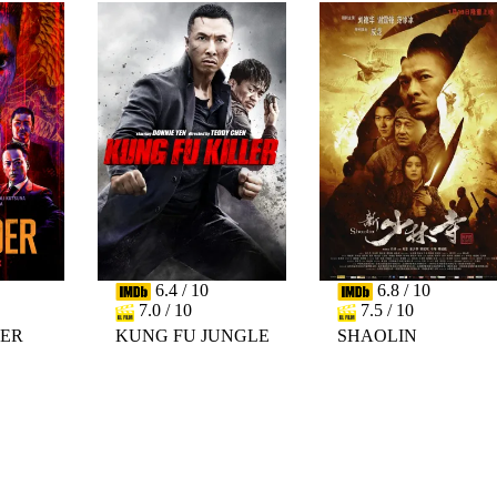
6.4 / 10
6.8 / 10
7.0 / 10
7.5 / 10
DER
KUNG FU JUNGLE
SHAOLIN