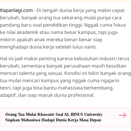
Kapanlagi.com
- Di tengah dunia kerja yang makin cepat
Dunia Kerja Berubah Cepat, Kampus Juga Harus Ikut Adaptif
berubah, banyak orang tua sekarang mulai punya cara
AI Jadi Bagian dari Pengalaman Belajar Mahasiswa
pandang baru soal pendidikan tinggi. Nggak cuma fokus
Nggak Cuma Kuliah, Tapi Juga Disiapkan Buat Dunia
ke nilai akademik atau nama besar kampus, tapi juga
Profesional
mikirin apakah anak mereka benar-benar siap
menghadapi dunia kerja setelah lulus nanti.
Hal ini jadi makin penting karena kebutuhan industri terus
berubah, sementara banyak perusahaan masih kesulitan
mencari talenta yang sesuai. Kondisi ini bikin banyak orang
tua mulai mencari kampus yang nggak cuma ngajarin
teori, tapi juga bisa bantu mahasiswa berkembang,
adaptif, dan siap masuk dunia profesional.
Orang Tua Mulai Khawatir Soal AI, BINUS University
Siapkan Mahasiswa Hadapi Dunia Kerja Masa Depan