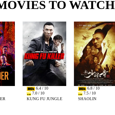
MOVIES TO WATCH
6.4 / 10
6.8 / 10
7.0 / 10
7.5 / 10
DER
KUNG FU JUNGLE
SHAOLIN