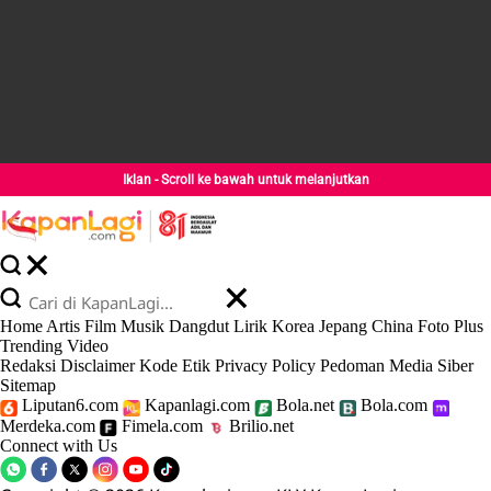
Iklan - Scroll ke bawah untuk melanjutkan
Home
Artis
Film
Musik
Dangdut
Lirik
Korea
Jepang
China
Foto
Plus
Trending
Video
Redaksi
Disclaimer
Kode Etik
Privacy Policy
Pedoman Media Siber
Sitemap
Liputan6.com
Kapanlagi.com
Bola.net
Bola.com
Merdeka.com
Fimela.com
Brilio.net
Connect with Us