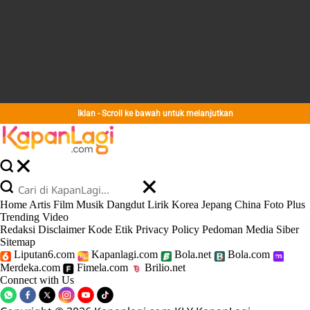
Iklan - Scroll ke bawah untuk melanjutkan
Home
Artis
Film
Musik
Dangdut
Lirik
Korea
Jepang
China
Foto
Plus
Trending
Video
Redaksi
Disclaimer
Kode Etik
Privacy Policy
Pedoman Media Siber
Sitemap
Liputan6.com
Kapanlagi.com
Bola.net
Bola.com
Merdeka.com
Fimela.com
Brilio.net
Connect with Us