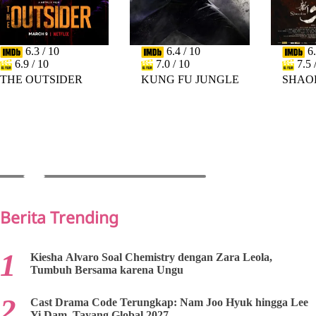
6.3 / 10
6.4 / 10
6.
6.9 / 10
7.0 / 10
7.5 
THE OUTSIDER
KUNG FU JUNGLE
SHAO
PREV
NEXT
Berita Trending
Kiesha Alvaro Soal Chemistry dengan Zara Leola,
Tumbuh Bersama karena Ungu
Cast Drama Code Terungkap: Nam Joo Hyuk hingga Lee
Yi Dam, Tayang Global 2027