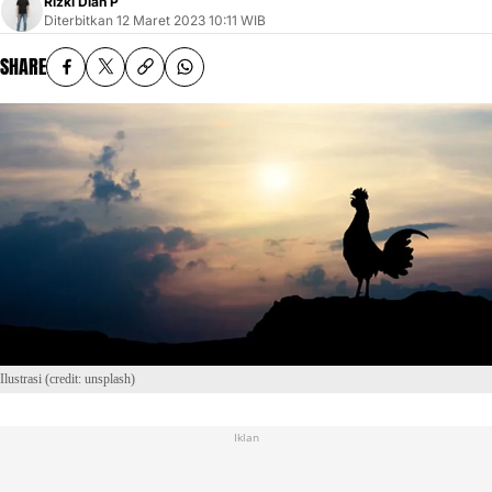
Rizki Dian P
Diterbitkan
12 Maret 2023 10:11 WIB
SHARE
Ilustrasi (credit: unsplash)
Iklan