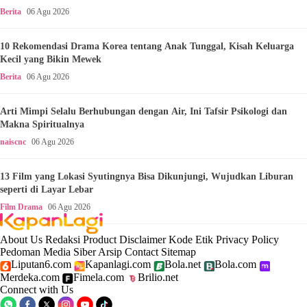
Berita
06 Agu 2026
10 Rekomendasi Drama Korea tentang Anak Tunggal, Kisah Keluarga
Kecil yang Bikin Mewek
Berita
06 Agu 2026
Arti Mimpi Selalu Berhubungan dengan Air, Ini Tafsir Psikologi dan
Makna Spiritualnya
naiscnc
06 Agu 2026
13 Film yang Lokasi Syutingnya Bisa Dikunjungi, Wujudkan Liburan
seperti di Layar Lebar
Film Drama
06 Agu 2026
About Us
Redaksi
Product
Disclaimer
Kode Etik
Privacy Policy
Pedoman Media Siber
Arsip
Contact
Sitemap
Liputan6.com
Kapanlagi.com
Bola.net
Bola.com
Merdeka.com
Fimela.com
Brilio.net
Connect with Us