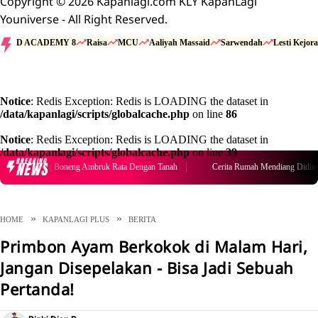
Copyright © 2026 Kapanlagi.com KLY KapanLagi
Youniverse - All Right Reserved.
D ACADEMY 8
Raisa
MCU
Aaliyah Massaid
Sarwendah
Lesti Kejora
Notice
: Redis Exception: Redis is LOADING the dataset in
/data/kapanlagi/scripts/globalcache.php
on line
86
Notice
: Redis Exception: Redis is LOADING the dataset in
/data/kapanlagi/scripts/globalcache.php
on line
39
BREAKING
NEWS
Cerita Rumah Mendiang Diding Boneng Ambruk Rata Dengan Tanah
HOME
KAPANLAGI PLUS
BERITA
Primbon Ayam Berkokok di Malam Hari,
Jangan Disepelakan - Bisa Jadi Sebuah
Pertanda!