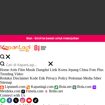
Iklan - Scroll ke bawah untuk melanjutkan
Home
Artis
Film
Musik
Dangdut
Lirik
Korea
Jepang
China
Foto
Plus
Trending
Video
Redaksi
Disclaimer
Kode Etik
Privacy Policy
Pedoman Media Siber
Sitemap
Liputan6.com
Kapanlagi.com
Bola.net
Bola.com
Merdeka.com
Fimela.com
Brilio.net
Connect with Us