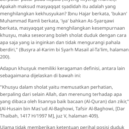
Apakah maksud masyaqqat syadidah itu adalah yang
menghilangkan kekhusyukan? Ibnu Hajar berkata, 'bukan'
Muhammad Ramli berkata, 'iya' bahkan As-Syarqawi
berkata, masyaqqat yang menghilangkan kesempurnaan
khusyu, maka seseorang boleh sholat duduk dengan cara
apa saja yang ia inginkan dan tidak mengurangi pahala
berdiri," (Busyra al-Karim bi Syarh Masail al-Ta'lim, halaman
200).
Adapun khusyuk memiliki keragaman definisi, antara lain
sebagaimana dijelaskan di bawah ini:
"Khusyu dalam sholat yaitu memusatkan perhatian,
berpaling dari selain Allah, dan merenung terhadap apa
yang dibaca oleh lisannya baik bacaan (Al-Quran) dan zikir,"
(Al-Husain bin Mas'ud Al-Baghowi, Tafsir Al-Baghowi, [Dar
Thaibah, 1417 H/1997 M], juz V, halaman 409).
Ulama tidak memberikan ketentuan perihal posisi duduk