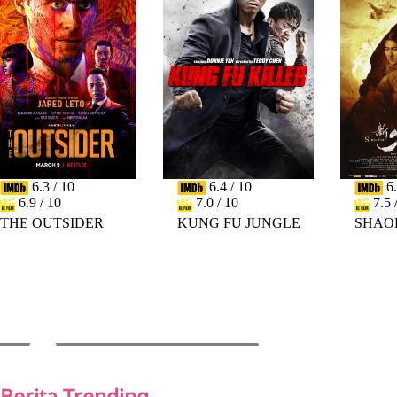
6.3 / 10
6.4 / 10
6.
6.9 / 10
7.0 / 10
7.5 
THE OUTSIDER
KUNG FU JUNGLE
SHAO
PREV
NEXT
Berita Trending