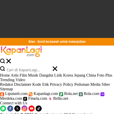
Iklan - Scroll ke bawah untuk melanjutkan
Home
Artis
Film
Musik
Dangdut
Lirik
Korea
Jepang
China
Foto
Plus
Trending
Video
Redaksi
Disclaimer
Kode Etik
Privacy Policy
Pedoman Media Siber
Sitemap
Liputan6.com
Kapanlagi.com
Bola.net
Bola.com
Merdeka.com
Fimela.com
Brilio.net
Connect with Us