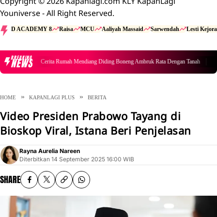
Copyright © 2026 Kapanlagi.com KLY KapanLagi
Youniverse - All Right Reserved.
D ACADEMY 8
Raisa
MCU
Aaliyah Massaid
Sarwendah
Lesti Kejora
BREAKING
NEWS
Cerita Rumah Mendiang Diding Boneng Ambruk Rata Dengan Tanah
Ce
HOME
KAPANLAGI PLUS
BERITA
Video Presiden Prabowo Tayang di
Bioskop Viral, Istana Beri Penjelasan
Rayna Aurelia Nareen
Diterbitkan
14 September 2025 16:00 WIB
SHARE