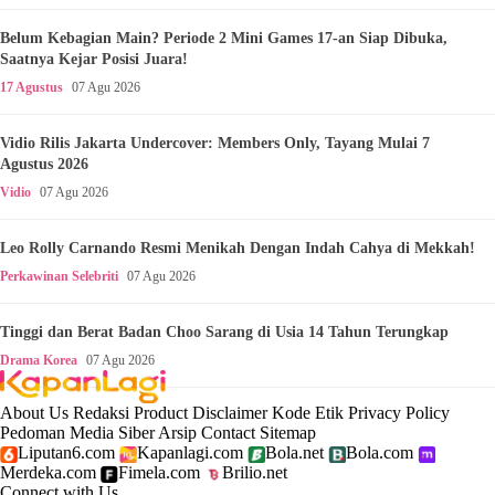
Belum Kebagian Main? Periode 2 Mini Games 17-an Siap Dibuka,
Saatnya Kejar Posisi Juara!
17 Agustus
07 Agu 2026
Vidio Rilis Jakarta Undercover: Members Only, Tayang Mulai 7
Agustus 2026
Vidio
07 Agu 2026
Leo Rolly Carnando Resmi Menikah Dengan Indah Cahya di Mekkah!
Perkawinan Selebriti
07 Agu 2026
Tinggi dan Berat Badan Choo Sarang di Usia 14 Tahun Terungkap
Drama Korea
07 Agu 2026
About Us
Redaksi
Product
Disclaimer
Kode Etik
Privacy Policy
Pedoman Media Siber
Arsip
Contact
Sitemap
Liputan6.com
Kapanlagi.com
Bola.net
Bola.com
Merdeka.com
Fimela.com
Brilio.net
Connect with Us