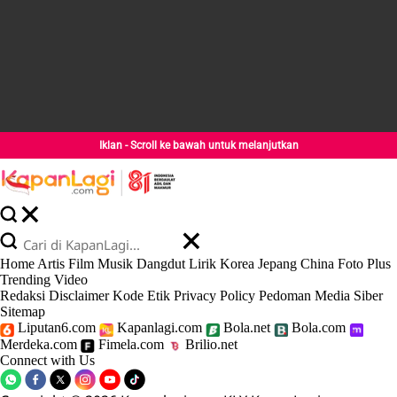
Iklan - Scroll ke bawah untuk melanjutkan
Home
Artis
Film
Musik
Dangdut
Lirik
Korea
Jepang
China
Foto
Plus
Trending
Video
Redaksi
Disclaimer
Kode Etik
Privacy Policy
Pedoman Media Siber
Sitemap
Liputan6.com
Kapanlagi.com
Bola.net
Bola.com
Merdeka.com
Fimela.com
Brilio.net
Connect with Us