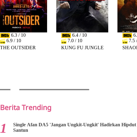
6.3 / 10
6.4 / 10
6.
6.9 / 10
7.0 / 10
7.5 
THE OUTSIDER
KUNG FU JUNGLE
SHAO
PREV
NEXT
Berita Trending
Single Afan DA5 'Jangan Ungkit-Ungkit' Hadirkan Hipdut
Santun