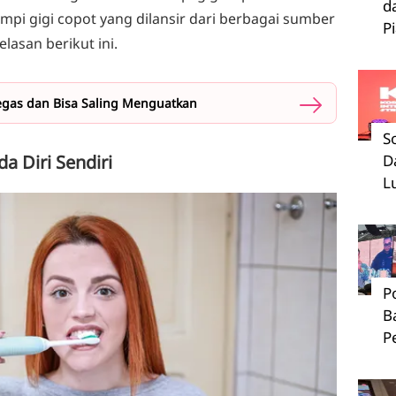
d
mpi gigi copot yang dilansir dari berbagai sumber
P
lasan berikut ini.
Tegas dan Bisa Saling Menguatkan
S
a Diri Sendiri
D
L
P
B
P