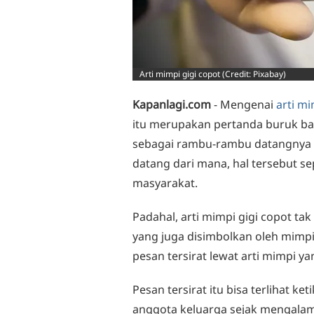
Arti mimpi gigi copot (Credit: Pixabay)
Kapanlagi.com
- Mengenai
arti mi
itu merupakan pertanda buruk ba
sebagai rambu-rambu datangnya 
datang dari mana, hal tersebut s
masyarakat.
Padahal, arti mimpi gigi copot tak
yang juga disimbolkan oleh mimpi t
pesan tersirat lewat arti mimpi ya
Pesan tersirat itu bisa terlihat 
anggota keluarga sejak mengalami