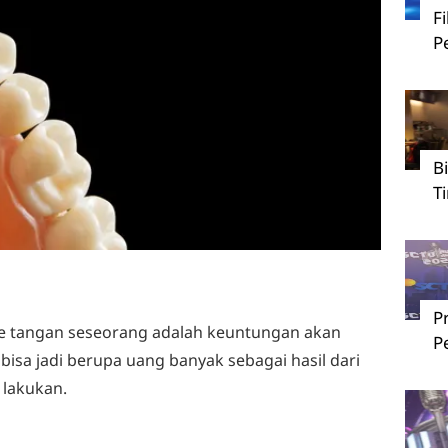
F
P
B
T
P
 ke tangan seseorang adalah keuntungan akan
P
bisa jadi berupa uang banyak sebagai hasil dari
 lakukan.