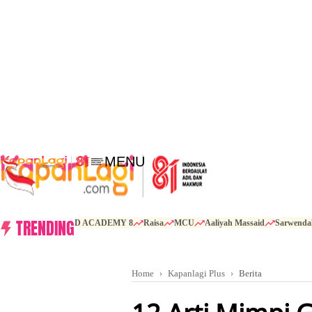
MENU
TRENDING
D ACADEMY 8
Raisa
MCU
Aaliyah Massaid
Sarwenda
Home
Kapanlagi Plus
Berita