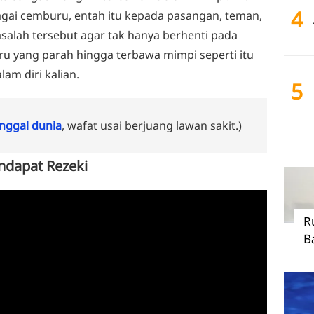
4
bagai cemburu, entah itu kepada pasangan, teman,
asalah tersebut agar tak hanya berhenti pada
ru yang parah hingga terbawa mimpi seperti itu
m diri kalian.
5
ggal dunia
, wafat usai berjuang lawan sakit.)
endapat Rezeki
R
B