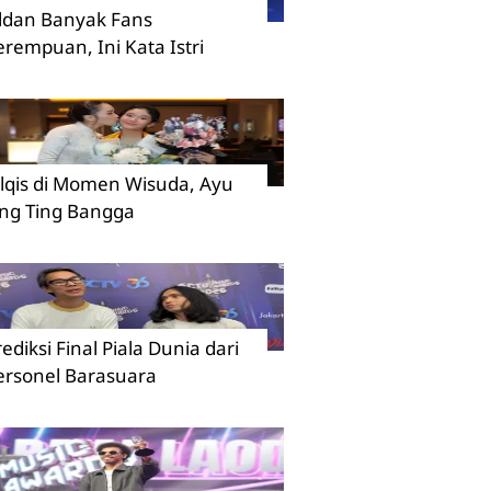
ildan Banyak Fans
erempuan, Ini Kata Istri
ilqis di Momen Wisuda, Ayu
ing Ting Bangga
rediksi Final Piala Dunia dari
ersonel Barasuara