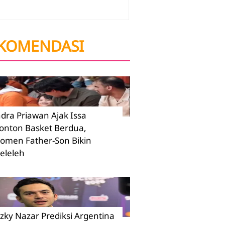
KOMENDASI
ndra Priawan Ajak Issa
onton Basket Berdua,
omen Father-Son Bikin
eleleh
izky Nazar Prediksi Argentina