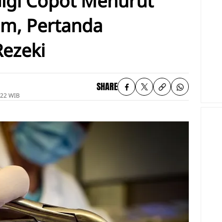
Gigi Copot Menurut
am, Pertanda
ezeki
SHARE
:22 WIB