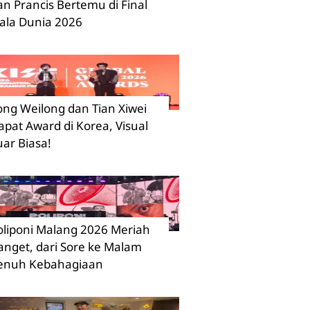
an Prancis Bertemu di Final
iala Dunia 2026
ong Weilong dan Tian Xiwei
apat Award di Korea, Visual
uar Biasa!
oliponi Malang 2026 Meriah
anget, dari Sore ke Malam
enuh Kebahagiaan