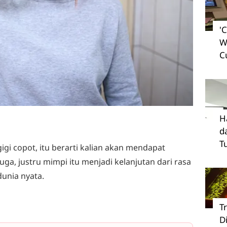
'
W
C
H
d
T
gigi copot, itu berarti kalian akan mendapat
 juga, justru mimpi itu menjadi kelanjutan dari rasa
dunia nyata.
T
D