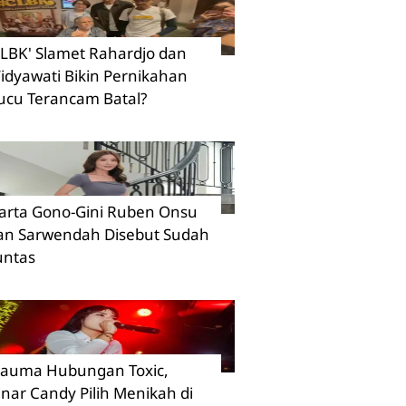
CLBK' Slamet Rahardjo dan
idyawati Bikin Pernikahan
ucu Terancam Batal?
arta Gono-Gini Ruben Onsu
an Sarwendah Disebut Sudah
untas
rauma Hubungan Toxic,
inar Candy Pilih Menikah di