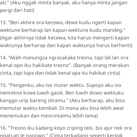
ati." (Aku nggak minta banyak, aku hanya minta jangan
pergi dari hati)
13. "Ben akhire ora kecewa, dewe kudu ngerti kapan
wektune berharap lan kapan wektune kudu mandeg."
(Agar akhirnya tidak kecewa, kita harus mengerti kapan
waktunya berharap dan kapan waktunya harus berhenti)
14. "Akeh manungsa ngrasakake tresna, tapi lali lan ora
kenal opo iku hakikate tresno". (Banyak orang merakan
cinta, tapi lupa dan tidak kenal apa itu hakikat cinta)
15. "Pengenku, aku iso muter wektu. Supoyo aku iso
nemokne kowe luwih gasik. Ben luwih dowo wektuku
kanggo urip bareng sliramu." (Aku berharap, aku bisa
memutar waktu kembali. Di mana aku bisa lebih awal
menemukan dan mencintaimu lebih lama)
16. "Tresno iku kadang koyo criping telo. Iso ajur nek ora
ngati-ati le nggowo." (Cinta terkadang seperti keripik