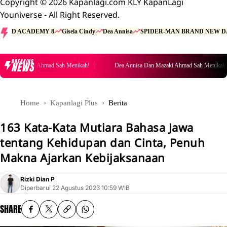
Copyright © 2026 Kapanlagi.com KLY KapanLagi
Youniverse - All Right Reserved.
D ACADEMY 8
Gisela Cindy
Dea Annisa
SPIDER-MAN BRAND NEW D
BREAKING
NEWS
Dan Mazaki Ahmad Sah Menikah!
Dea Annisa Dan Mazaki Ahmad Sah Menikah!
Home
Kapanlagi Plus
Berita
163 Kata-Kata Mutiara Bahasa Jawa
tentang Kehidupan dan Cinta, Penuh
Makna Ajarkan Kebijaksanaan
Rizki Dian P
Diperbarui
22 Agustus 2023 10:59 WIB
SHARE