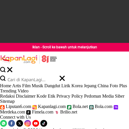
Iklan - Scroll ke bawah untuk melanjutkan
Home
Artis
Film
Musik
Dangdut
Lirik
Korea
Jepang
China
Foto
Plus
Trending
Video
Redaksi
Disclaimer
Kode Etik
Privacy Policy
Pedoman Media Siber
Sitemap
Liputan6.com
Kapanlagi.com
Bola.net
Bola.com
Merdeka.com
Fimela.com
Brilio.net
Connect with Us