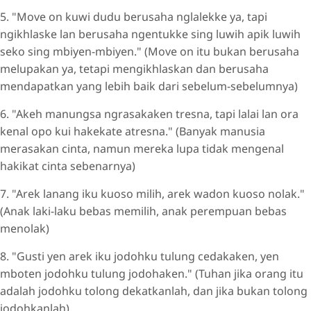
5. "Move on kuwi dudu berusaha nglalekke ya, tapi
ngikhlaske lan berusaha ngentukke sing luwih apik luwih
seko sing mbiyen-mbiyen." (Move on itu bukan berusaha
melupakan ya, tetapi mengikhlaskan dan berusaha
mendapatkan yang lebih baik dari sebelum-sebelumnya)
6. "Akeh manungsa ngrasakaken tresna, tapi lalai lan ora
kenal opo kui hakekate atresna." (Banyak manusia
merasakan cinta, namun mereka lupa tidak mengenal
hakikat cinta sebenarnya)
7. "Arek lanang iku kuoso milih, arek wadon kuoso nolak."
(Anak laki-laku bebas memilih, anak perempuan bebas
menolak)
8. "Gusti yen arek iku jodohku tulung cedakaken, yen
mboten jodohku tulung jodohaken." (Tuhan jika orang itu
adalah jodohku tolong dekatkanlah, dan jika bukan tolong
jodohkanlah)