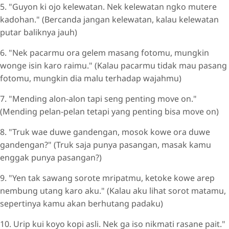
5. "Guyon ki ojo kelewatan. Nek kelewatan ngko mutere
kadohan." (Bercanda jangan kelewatan, kalau kelewatan
putar baliknya jauh)
6. "Nek pacarmu ora gelem masang fotomu, mungkin
wonge isin karo raimu." (Kalau pacarmu tidak mau pasang
fotomu, mungkin dia malu terhadap wajahmu)
7. "Mending alon-alon tapi seng penting move on."
(Mending pelan-pelan tetapi yang penting bisa move on)
8. "Truk wae duwe gandengan, mosok kowe ora duwe
gandengan?" (Truk saja punya pasangan, masak kamu
enggak punya pasangan?)
9. "Yen tak sawang sorote mripatmu, ketoke kowe arep
nembung utang karo aku." (Kalau aku lihat sorot matamu,
sepertinya kamu akan berhutang padaku)
10. Urip kui koyo kopi asli. Nek ga iso nikmati rasane pait."