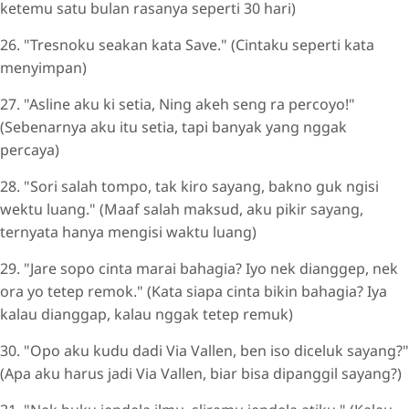
ketemu satu bulan rasanya seperti 30 hari)
26. "Tresnoku seakan kata Save." (Cintaku seperti kata
menyimpan)
27. "Asline aku ki setia, Ning akeh seng ra percoyo!"
(Sebenarnya aku itu setia, tapi banyak yang nggak
percaya)
28. "Sori salah tompo, tak kiro sayang, bakno guk ngisi
wektu luang." (Maaf salah maksud, aku pikir sayang,
ternyata hanya mengisi waktu luang)
29. "Jare sopo cinta marai bahagia? Iyo nek dianggep, nek
ora yo tetep remok." (Kata siapa cinta bikin bahagia? Iya
kalau dianggap, kalau nggak tetep remuk)
30. "Opo aku kudu dadi Via Vallen, ben iso diceluk sayang?"
(Apa aku harus jadi Via Vallen, biar bisa dipanggil sayang?)