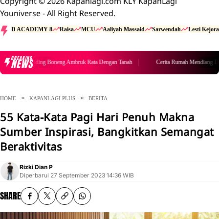
Copyright © 2026 Kapanlagi.com KLY KapanLagi
Youniverse - All Right Reserved.
D ACADEMY 8
Raisa
MCU
Aaliyah Massaid
Sarwendah
Lesti Kejora
BREAKING
NEWS
endiang Diding Boneng Ambruk Rata Dengan Tanah
Cerita Rumah Mendiang Didin
HOME
KAPANLAGI PLUS
BERITA
55 Kata-Kata Pagi Hari Penuh Makna
Sumber Inspirasi, Bangkitkan Semangat
Beraktivitas
Rizki Dian P
Diperbarui
27 September 2023 14:36 WIB
SHARE