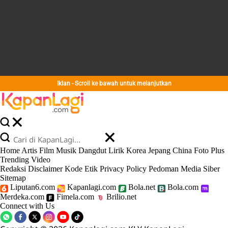
Iklan - Scroll ke bawah untuk melanjutkan
Home
Artis
Film
Musik
Dangdut
Lirik
Korea
Jepang
China
Foto
Plus
Trending
Video
Redaksi
Disclaimer
Kode Etik
Privacy Policy
Pedoman Media Siber
Sitemap
Liputan6.com
Kapanlagi.com
Bola.net
Bola.com
Merdeka.com
Fimela.com
Brilio.net
Connect with Us