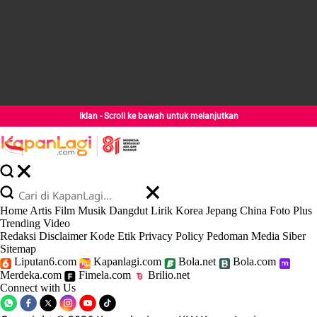
Iklan - Scroll ke bawah untuk melanjutkan
Home
Artis
Film
Musik
Dangdut
Lirik
Korea
Jepang
China
Foto
Plus
Trending
Video
Redaksi
Disclaimer
Kode Etik
Privacy Policy
Pedoman Media Siber
Sitemap
Liputan6.com
Kapanlagi.com
Bola.net
Bola.com
Merdeka.com
Fimela.com
Brilio.net
Connect with Us