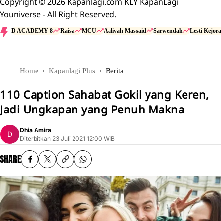
Copyright © 2026 Kapanlagi.com KLY KapanLagi
Youniverse - All Right Reserved.
D ACADEMY 8
Raisa
MCU
Aaliyah Massaid
Sarwendah
Lesti Kejora
Home
Kapanlagi Plus
Berita
110 Caption Sahabat Gokil yang Keren,
Jadi Ungkapan yang Penuh Makna
Dhia Amira
Diterbitkan
23 Juli 2021 12:00 WIB
SHARE