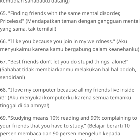
kemudian sahabatku datang)
65. "Finding friends with the same mental disorder,
Priceless!" (Mendapatkan teman dengan gangguan mental
yang sama, tak ternilai!)
66. "I like you because you join in my weirdness." (Aku
menyukaimu karena kamu bergabung dalam keanehanku)
67. "Best friends don’t let you do stupid things, alone!"
(Sahabat tidak membiarkanmu melakukan hal-hal bodoh,
sendirian!)
68. "I love my computer because all my friends live inside
it!" (Aku menyukai komputerku karena semua temanku
tinggal di dalamnya!)
69. "Studying means 10% reading and 90% complaining to
your friends that you have to study." (Belajar berarti 10
persen membaca dan 90 persen mengeluh kepada