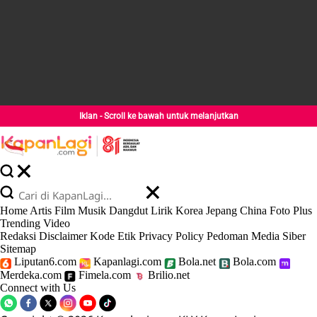
Iklan - Scroll ke bawah untuk melanjutkan
Home
Artis
Film
Musik
Dangdut
Lirik
Korea
Jepang
China
Foto
Plus
Trending
Video
Redaksi
Disclaimer
Kode Etik
Privacy Policy
Pedoman Media Siber
Sitemap
Liputan6.com
Kapanlagi.com
Bola.net
Bola.com
Merdeka.com
Fimela.com
Brilio.net
Connect with Us