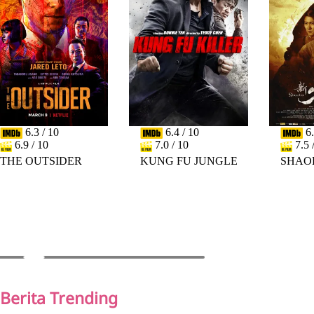
6.3 / 10
6.4 / 10
6.
6.9 / 10
7.0 / 10
7.5 
THE OUTSIDER
KUNG FU JUNGLE
SHAO
PREV
NEXT
Berita Trending