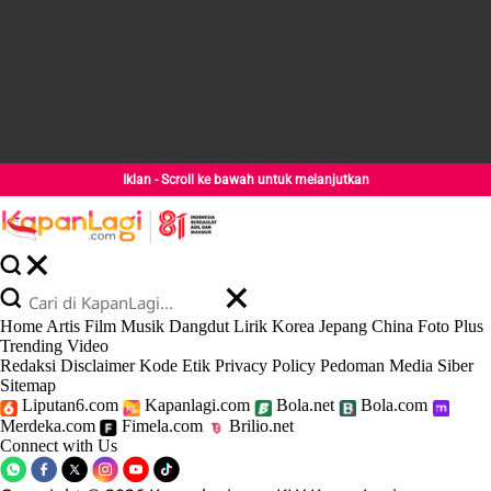
Iklan - Scroll ke bawah untuk melanjutkan
Home
Artis
Film
Musik
Dangdut
Lirik
Korea
Jepang
China
Foto
Plus
Trending
Video
Redaksi
Disclaimer
Kode Etik
Privacy Policy
Pedoman Media Siber
Sitemap
Liputan6.com
Kapanlagi.com
Bola.net
Bola.com
Merdeka.com
Fimela.com
Brilio.net
Connect with Us