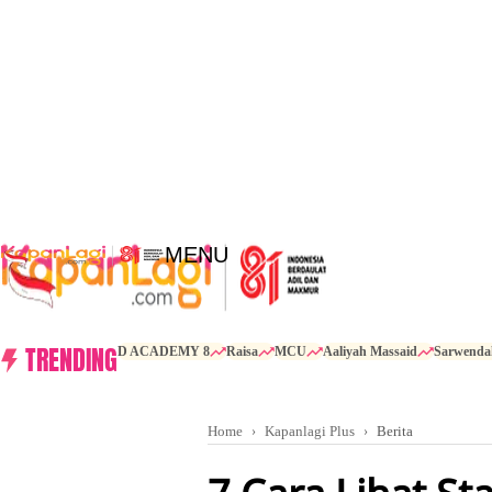
MENU
TRENDING
D ACADEMY 8
Raisa
MCU
Aaliyah Massaid
Sarwenda
Home
Kapanlagi Plus
Berita