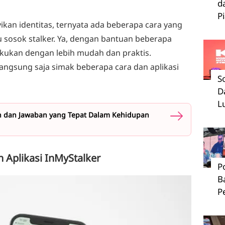
d
P
ikan identitas, ternyata ada beberapa cara yang
u sosok stalker. Ya, dengan bantuan beberapa
dilakukan dengan lebih mudah dan praktis.
ngsung saja simak beberapa cara dan aplikasi
S
D
L
an dan Jawaban yang Tepat Dalam Kehidupan
n Aplikasi InMyStalker
P
B
P