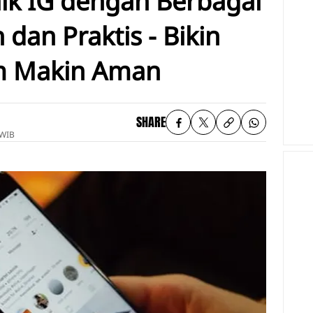
alk IG dengan Berbagai
 dan Praktis - Bikin
m Makin Aman
SHARE
 WIB