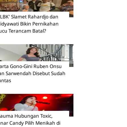
CLBK' Slamet Rahardjo dan
idyawati Bikin Pernikahan
ucu Terancam Batal?
arta Gono-Gini Ruben Onsu
an Sarwendah Disebut Sudah
untas
rauma Hubungan Toxic,
inar Candy Pilih Menikah di