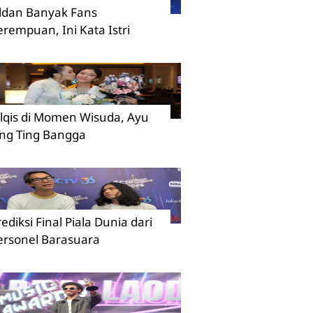
ildan Banyak Fans
erempuan, Ini Kata Istri
ilqis di Momen Wisuda, Ayu
ing Ting Bangga
rediksi Final Piala Dunia dari
ersonel Barasuara