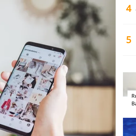
4
5
R
B