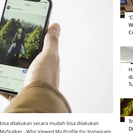
'
W
C
H
d
T
T
g bisa dilakukan secara mudah bisa dilakukan
D
yStalker - Who Viewed My Profile for Instagram.