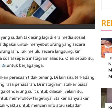
RE
ah yang sudah tak asing lagi di era media sosial
biasa dipakai untuk menyebut orang yang secara
rang lain. Tak melulu secara langsung, kini
I
 sosial seperti instagram alias IG. Oleh sebab itu,
N
k IG
untuk berjaga-jaga.
M
M
an perasaan tidak tenang. Di lain sisi, terkadang
g rasa penasaran. Di instagram, stalker biasa
 cenderung sulit untuk dilacak. Selain itu,
untuk mem-follow targetnya. Stalker hanya akan
ali waktu untuk mencari info atau sekadar
R