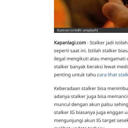
Ilustrasi (credit: unsplash)
Kapanlagi.com
- Stalker jadi istil
seperti saat ini. Istilah stalker 
ilegal mengikuti atau mengamati o
stalker banyak beraksi lewat media
penting untuk tahu c
ara lihat stal
Keberadaan stalker bisa menimbulk
adanya stalker juga bisa memancin
muncul dengan akun palsu sehingga
stalker IG biasanya juga enggan 
mengunjungi akun IG target sesek