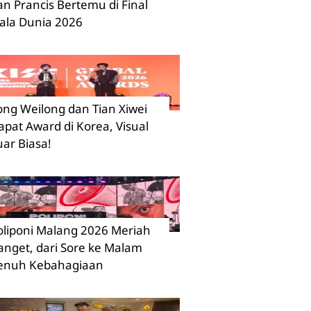
an Prancis Bertemu di Final
iala Dunia 2026
ong Weilong dan Tian Xiwei
apat Award di Korea, Visual
uar Biasa!
oliponi Malang 2026 Meriah
anget, dari Sore ke Malam
enuh Kebahagiaan