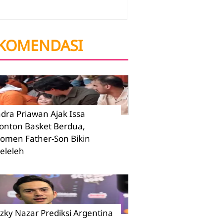
KOMENDASI
ndra Priawan Ajak Issa
onton Basket Berdua,
omen Father-Son Bikin
eleleh
izky Nazar Prediksi Argentina