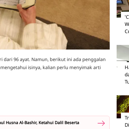
'
W
C
ri dari 96 ayat. Namun, berikut ini ada penggalan
H
 mengetahui isinya, kalian perlu menyimak arti
d
T
T
l Husna Al-Bashir, Ketahui Dalil Beserta
D