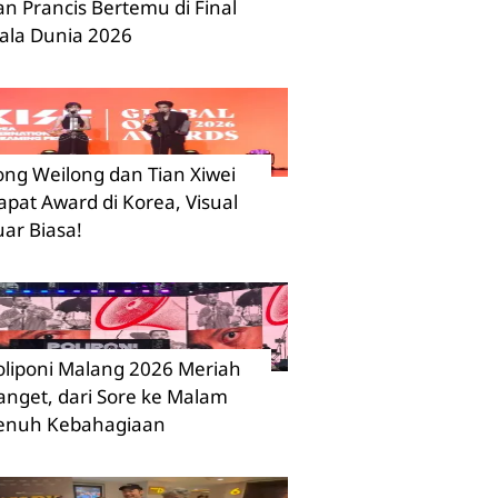
an Prancis Bertemu di Final
iala Dunia 2026
ong Weilong dan Tian Xiwei
apat Award di Korea, Visual
uar Biasa!
oliponi Malang 2026 Meriah
anget, dari Sore ke Malam
enuh Kebahagiaan