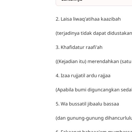
2. Laisa liwaq'atihaa kaazibah
(terjadinya tidak dapat didustakan
3. Khafidatur raafi'ah
((Kejadian itu) merendahkan (sat
4. Izaa rujjatil ardu rajjaa
(Apabila bumi diguncangkan seda
5. Wa bussatil jibaalu bassaa
(dan gunung-gunung dihancurlul
6. Fakaanat habaaa'am mumbass