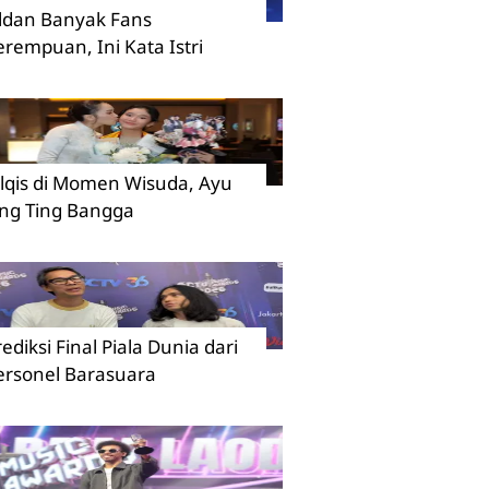
ildan Banyak Fans
erempuan, Ini Kata Istri
ilqis di Momen Wisuda, Ayu
ing Ting Bangga
rediksi Final Piala Dunia dari
ersonel Barasuara