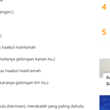
4
bangan,)
5
)
as haabul maimanah
mulianya golongan kanan itu,)
 as haabul mash'amah
R
aranya golongan kiri itu,)
B
ulu (beriman), merekalah yang paling dahulu