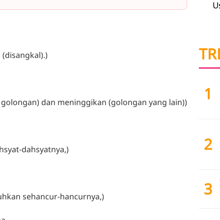
U
TR
 (disangkal).)
1
u golongan) dan meninggikan (golongan yang lain))
2
hsyat-dahsyatnya,)
3
uhkan sehancur-hancurnya,)
aa