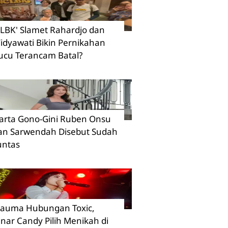
CLBK' Slamet Rahardjo dan
idyawati Bikin Pernikahan
ucu Terancam Batal?
arta Gono-Gini Ruben Onsu
an Sarwendah Disebut Sudah
untas
rauma Hubungan Toxic,
inar Candy Pilih Menikah di