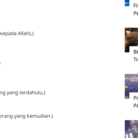
F
P
kepada Allah),)
B
T
)
ng yang terdahulu,)
P
P
-orang yang kemudian.)