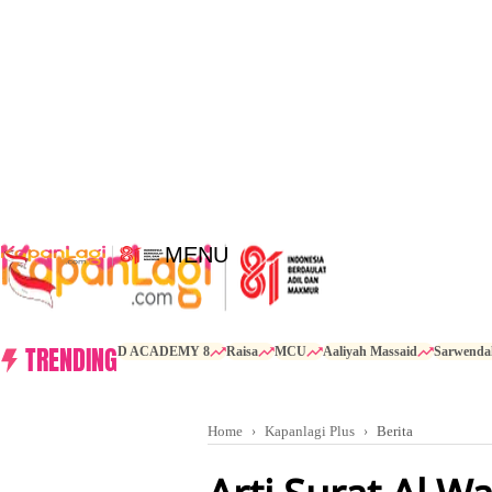
MENU
TRENDING
D ACADEMY 8
Raisa
MCU
Aaliyah Massaid
Sarwenda
Home
Kapanlagi Plus
Berita