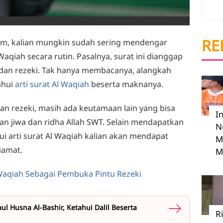
RE
lam, kalian mungkin sudah sering mendengar
Waqiah secara rutin. Pasalnya, surat ini dianggap
an rezeki. Tak hanya membacanya, alangkah
ahui
arti surat Al Waqiah
beserta maknanya.
an rezeki, masih ada keutamaan lain yang bisa
I
gan jiwa dan ridha Allah SWT. Selain mendapatkan
N
 arti surat Al Waqiah kalian akan mendapat
M
iamat.
M
Waqiah Sebagai Pembuka Pintu Rezeki
l Husna Al-Bashir, Ketahui Dalil Beserta
R