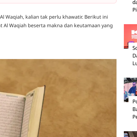
d
P
l Waqiah, kalian tak perlu khawatir. Berikut ini
at Al Waqiah beserta makna dan keutamaan yang
S
D
L
P
B
P