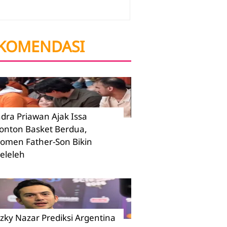
KOMENDASI
ndra Priawan Ajak Issa
onton Basket Berdua,
omen Father-Son Bikin
eleleh
izky Nazar Prediksi Argentina