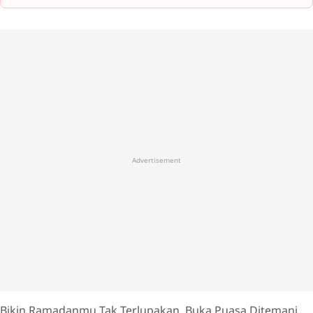
Advertisement
Bikin Ramadanmu Tak Terlupakan, Buka Puasa Ditemani