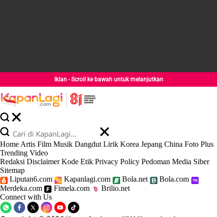
Iklan - Scroll ke bawah untuk melanjutkan
Home
Artis
Film
Musik
Dangdut
Lirik
Korea
Jepang
China
Foto
Plus
Trending
Video
Redaksi
Disclaimer
Kode Etik
Privacy Policy
Pedoman Media Siber
Sitemap
Liputan6.com
Kapanlagi.com
Bola.net
Bola.com
Merdeka.com
Fimela.com
Brilio.net
Connect with Us