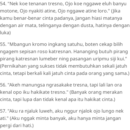
54. "Nek koe tenanan tresno, Ojo koe nggawe eluh banyu
motone, Ojo nyakiti atine, Ojo nggawe atine loro." (Jika
kamu benar-benar cinta padanya, Jangan hiasi matanya
dengan air mata, telinganya dengan dusta, hatinya dengan
luka)
55. "Mbangun kromo ingkang satuhu, boten cekap bilih
ngagem sepisan roso katresnan. Hananging butuh pirang
pirang katresnan lumeber ning pasangan uripmu siji kui."
(Pernikahan yang sukses tidak membutuhkan sekali jatuh
cinta, tetapi berkali kali jatuh cinta pada orang yang sama.)
56. "Akeh manungsa ngrasakake tresna, tapi lali lan ora
kenal opo iku hakikate tresno." (Banyak orang merakan
cinta, tapi lupa dan tidak kenal apa itu hakikat cinta.)
57. "Aku ra njaluk luweh, aku nggur njalok ojo lungo nek
ati." (Aku nggak minta banyak, aku hanya minta jangan
pergi dari hati.)