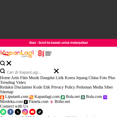
Iklan - Scroll ke bawah untuk melanjutkan
Home
Artis
Film
Musik
Dangdut
Lirik
Korea
Jepang
China
Foto
Plus
Trending
Video
Redaksi
Disclaimer
Kode Etik
Privacy Policy
Pedoman Media Siber
Sitemap
Liputan6.com
Kapanlagi.com
Bola.net
Bola.com
Merdeka.com
Fimela.com
Brilio.net
Connect with Us