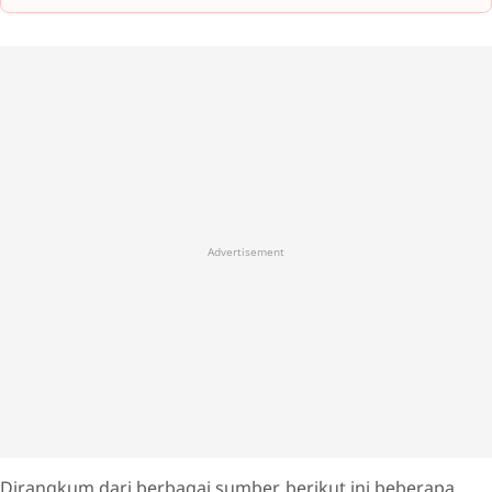
Advertisement
Dirangkum dari berbagai sumber, berikut ini beberapa