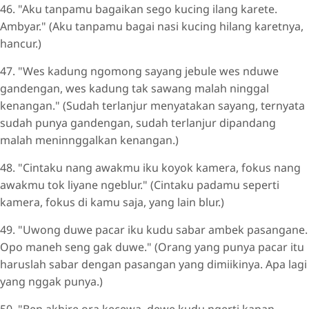
46. "Aku tanpamu bagaikan sego kucing ilang karete.
Ambyar." (Aku tanpamu bagai nasi kucing hilang karetnya,
hancur.)
47. "Wes kadung ngomong sayang jebule wes nduwe
gandengan, wes kadung tak sawang malah ninggal
kenangan." (Sudah terlanjur menyatakan sayang, ternyata
sudah punya gandengan, sudah terlanjur dipandang
malah meninnggalkan kenangan.)
48. "Cintaku nang awakmu iku koyok kamera, fokus nang
awakmu tok liyane ngeblur." (Cintaku padamu seperti
kamera, fokus di kamu saja, yang lain blur.)
49. "Uwong duwe pacar iku kudu sabar ambek pasangane.
Opo maneh seng gak duwe." (Orang yang punya pacar itu
haruslah sabar dengan pasangan yang dimiikinya. Apa lagi
yang nggak punya.)
50. "Ben akhire ora kecewa, dewe kudu ngerti kapan