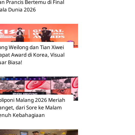
an Prancis Bertemu di Final
iala Dunia 2026
ong Weilong dan Tian Xiwei
apat Award di Korea, Visual
uar Biasa!
oliponi Malang 2026 Meriah
anget, dari Sore ke Malam
enuh Kebahagiaan