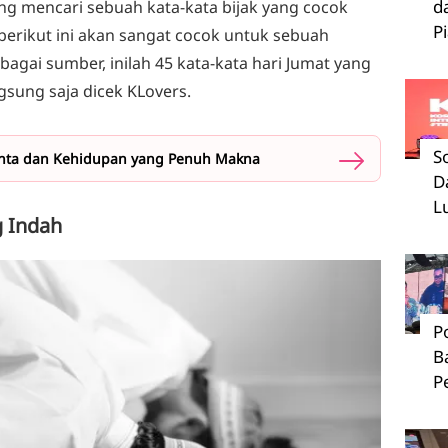
d
ng mencari sebuah kata-kata bijak yang cocok
P
berikut ini akan sangat cocok untuk sebuah
erbagai sumber, inilah 45 kata-kata hari Jumat yang
gsung saja dicek KLovers.
S
 Cinta dan Kehidupan yang Penuh Makna
D
L
g Indah
P
B
P