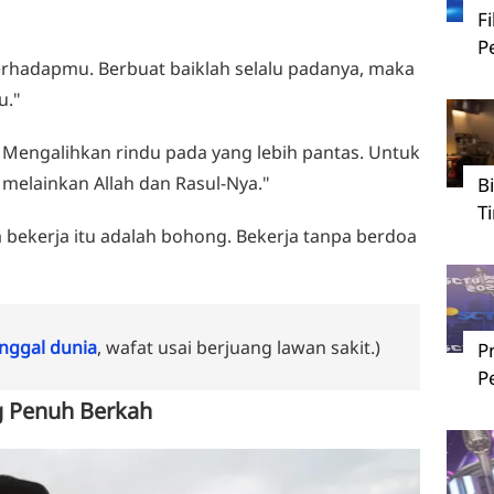
F
P
erhadapmu. Berbuat baiklah selalu padanya, maka
u."
 Mengalihkan rindu pada yang lebih pantas. Untuk
 melainkan Allah dan Rasul-Nya."
B
T
a bekerja itu adalah bohong. Bekerja tanpa berdoa
ggal dunia
, wafat usai berjuang lawan sakit.)
P
P
ng Penuh Berkah