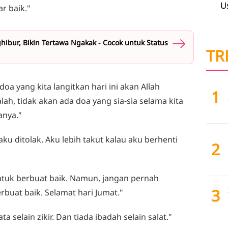
U
r baik."
ibur, Bikin Tertawa Ngakak - Cocok untuk Status
TR
oa yang kita langitkan hari ini akan Allah
1
lah, tidak akan ada doa yang sia-sia selama kita
anya."
ku ditolak. Aku lebih takut kalau aku berhenti
2
untuk berbuat baik. Namun, jangan pernah
3
buat baik. Selamat hari Jumat."
a selain zikir. Dan tiada ibadah selain salat."