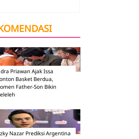
KOMENDASI
ndra Priawan Ajak Issa
onton Basket Berdua,
omen Father-Son Bikin
eleleh
izky Nazar Prediksi Argentina