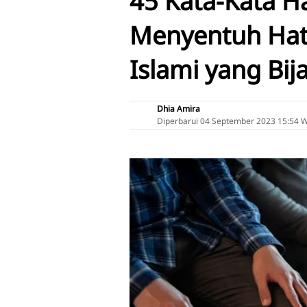
45 Kata-Kata H
Menyentuh Hati,
Islami yang Bij
Dhia Amira
Diperbarui
04 September 2023 15:54 