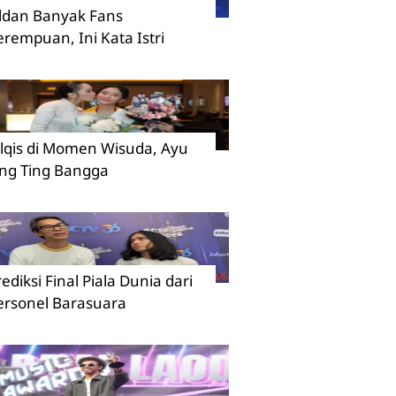
ildan Banyak Fans
erempuan, Ini Kata Istri
ilqis di Momen Wisuda, Ayu
ing Ting Bangga
rediksi Final Piala Dunia dari
ersonel Barasuara