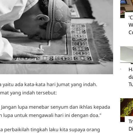
'
W
C
H
d
T
 yaitu ada kata-kata hari Jumat yang indah.
umat yang indah tersebut:
t. Jangan lupa menebar senyum dan ikhlas kepada
an lupa untuk mengawali hari ini dengan doa."
T
D
aka perbaikilah tingkah laku kita supaya orang