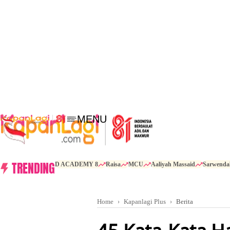
MENU
TRENDING
D ACADEMY 8
Raisa
MCU
Aaliyah Massaid
Sarwenda
Home
Kapanlagi Plus
Berita