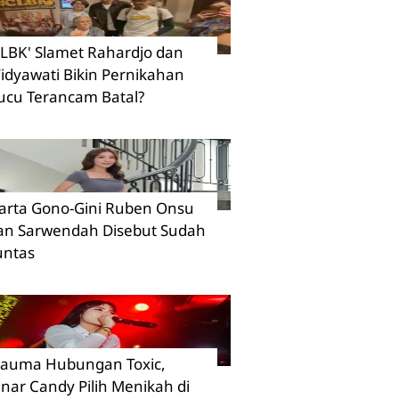
CLBK' Slamet Rahardjo dan
idyawati Bikin Pernikahan
ucu Terancam Batal?
arta Gono-Gini Ruben Onsu
an Sarwendah Disebut Sudah
untas
rauma Hubungan Toxic,
inar Candy Pilih Menikah di