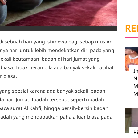
RE
di sebuah hari yang istimewa bagi setiap muslim.
knya hari untuk lebih mendekatkan diri pada yang
ekali keutamaan ibadah di hari Jumat yang
iasa. Tidak heran bila ada banyak sekali nasihat
I
r biasa.
N
M
yang spesial karena ada banyak sekali ibadah
M
da hari Jumat. Ibadah tersebut seperti ibadah
baca surat Al Kahfi, hingga bersih-bersih badan
adah yang mendapatkan pahala luar biasa pada
R