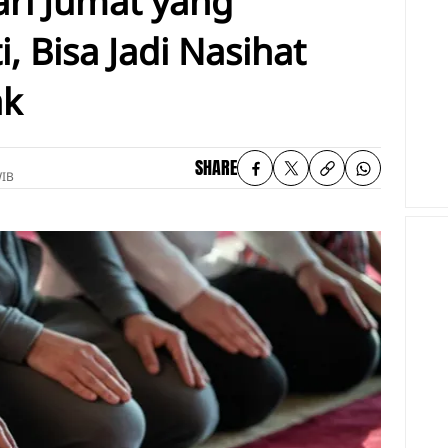
ari Jumat yang
 Bisa Jadi Nasihat
ak
SHARE
WIB