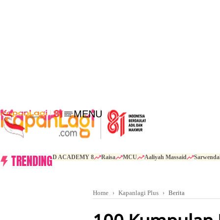
MENU
TRENDING
D ACADEMY 8
Raisa
MCU
Aaliyah Massaid
Sarwenda
Home
Kapanlagi Plus
Berita