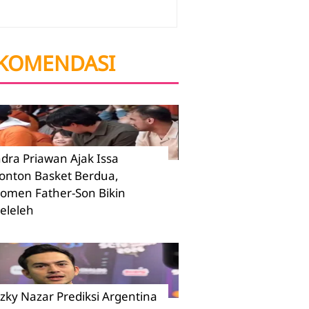
KOMENDASI
ndra Priawan Ajak Issa
onton Basket Berdua,
omen Father-Son Bikin
eleleh
izky Nazar Prediksi Argentina