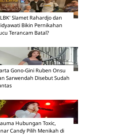
CLBK' Slamet Rahardjo dan
idyawati Bikin Pernikahan
ucu Terancam Batal?
arta Gono-Gini Ruben Onsu
an Sarwendah Disebut Sudah
untas
rauma Hubungan Toxic,
inar Candy Pilih Menikah di