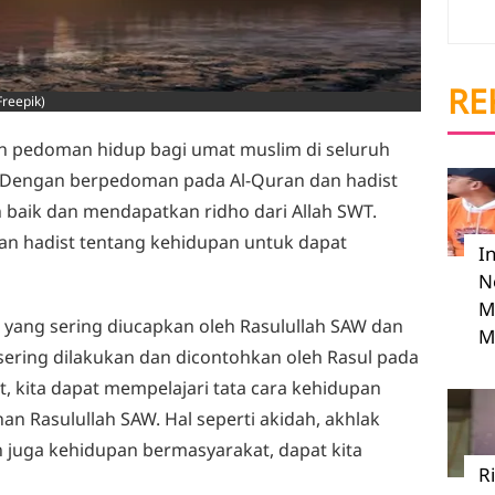
RE
Freepik)
n pedoman hidup bagi umat muslim di seluruh
 Dengan berpedoman pada Al-Quran dan hadist
 baik dan mendapatkan ridho dari Allah SWT.
an hadist tentang kehidupan untuk dapat
I
N
M
 yang sering diucapkan oleh Rasulullah SAW dan
M
sering dilakukan dan dicontohkan oleh Rasul pada
 kita dapat mempelajari tata cara kehidupan
an Rasulullah SAW. Hal seperti akidah, akhlak
 juga kehidupan bermasyarakat, dapat kita
R