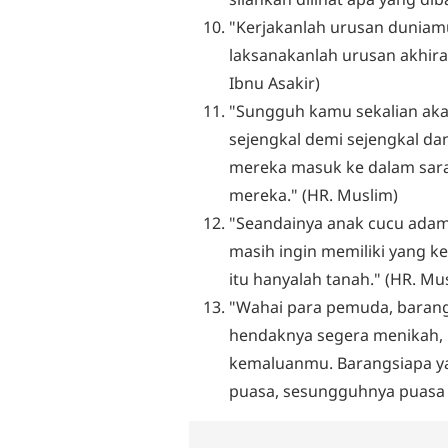
"Kerjakanlah urusan duniam
laksanakanlah urusan akhir
Ibnu Asakir)
"Sungguh kamu sekalian ak
sejengkal demi sejengkal da
mereka masuk ke dalam sara
mereka." (HR. Muslim)
"Seandainya anak cucu adam
masih ingin memiliki yang k
itu hanyalah tanah." (HR. Mu
"Wahai para pemuda, baran
hendaknya segera menikah, 
kemaluanmu. Barangsiapa y
puasa, sesungguhnya puasa ad