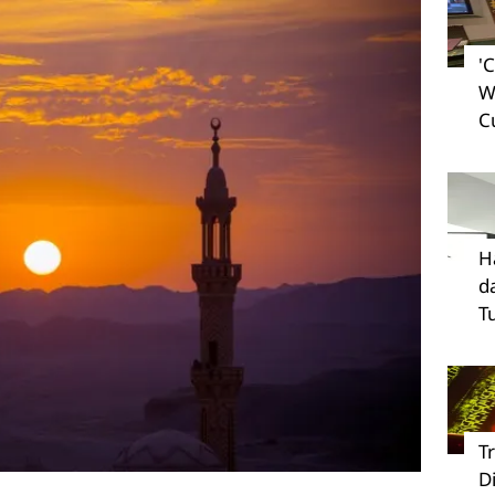
'
W
C
H
d
T
T
D