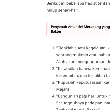
Berikut ini beberapa hadist tenta
hidup sehari-hari:
Penyebab Amandel Meradang yang Jar
Bakteri
"Tidaklah suatu kegalauan,
seorang mukmin atau bahkan
Allah akan menggugurkan do
"Ketahuilah bahwa kemenan
kesempitan, dan kesulitan b
"Pupuslah keputusasaan kare
Majah)
"Bangunlah pagi hari untuk
Sesungguhnya pada pagi har
Thabrani dan Al-Bazzar)