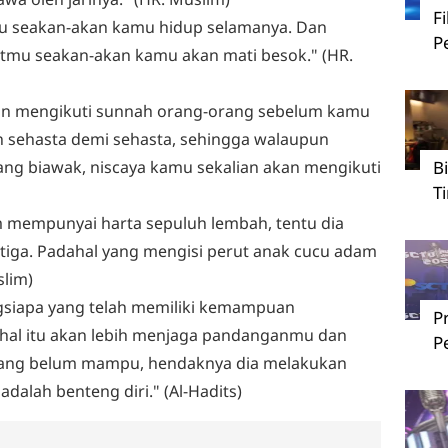
F
u seakan-akan kamu hidup selamanya. Dan
P
atmu seakan-akan kamu akan mati besok." (HR.
an mengikuti sunnah orang-orang sebelum kamu
n sehasta demi sehasta, sehingga walaupun
ng biawak, niscaya kamu sekalian akan mengikuti
B
T
 mempunyai harta sepuluh lembah, tentu dia
etiga. Padahal yang mengisi perut anak cucu adam
slim)
gsiapa yang telah memiliki kemampuan
P
hal itu akan lebih menjaga pandanganmu dan
P
ang belum mampu, hendaknya dia melakukan
alah benteng diri." (Al-Hadits)