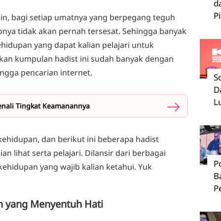
d
P
in, bagi setiap umatnya yang berpegang teguh
pnya tidak akan pernah tersesat. Sehingga banyak
hidupan yang dapat kalian pelajari untuk
hkan kumpulan hadist ini sudah banyak dengan
ngga pencarian internet.
S
D
L
 Kenali Tingkat Keamanannya
kehidupan, dan berikut ini beberapa hadist
n lihat serta pelajari. Dilansir dari berbagai
P
 kehidupan yang wajib kalian ketahui. Yuk
B
P
n yang Menyentuh Hati