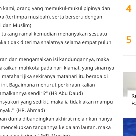
4
n kami, orang yang memukul-mukul pipinya dan
ka (tertimpa musibah), serta berseru dengan
ri dan Muslim)
a tukang ramal kemudian menanyakan sesuatu
5
ka tidak diterima shalatnya selama empat puluh
ran dan mengamalkan isi kandungannya, maka
akaikan mahkota pada hari kiamat, yang sinarnya
 matahari jika sekiranya matahari itu berada di
ini. Bagaimana menurut perkiraan kalian
malkannya sendiri?" (HR Abu Daud)
R
nsyukuri yang sedikit, maka ia tidak akan mampu
B
nyak." (HR. Ahmad)
upan dunia dibandingkan akhirat melainkan hanya
ian mencelupkan tangannya ke dalam lautan, maka
awa oleh jarinya." (HR. Muslim)