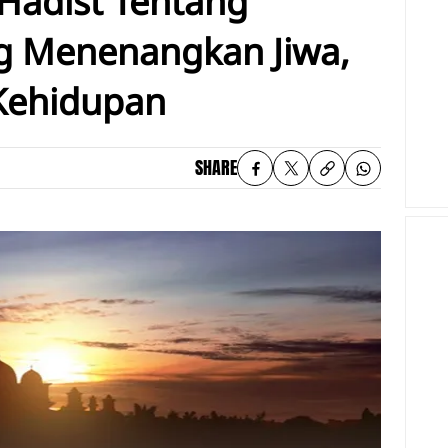
Hadist Tentang
g Menenangkan Jiwa,
Kehidupan
SHARE