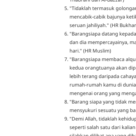
"Tidaklah termasuk golonga
mencabik-cabik bajunya keti
seruan jahiliyah." (HR Bukha
"Barangsiapa datang kepad
dan dia mempercayainya, ma
hari." (HR Muslim)
"Barangsiapa membaca alqu
kedua orangtuanya akan dip
lebih terang daripada cahaya
rumah-rumah kamu di dunia 
mengenai orang yang menga
"Barang siapa yang tidak me
mensyukuri sesuatu yang ba
"Demi Allah, tidaklah kehid
seperti salah satu dari kal
silahkan dilihat apa yang dib