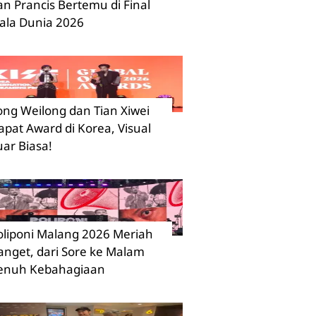
an Prancis Bertemu di Final
iala Dunia 2026
ong Weilong dan Tian Xiwei
apat Award di Korea, Visual
uar Biasa!
oliponi Malang 2026 Meriah
anget, dari Sore ke Malam
enuh Kebahagiaan