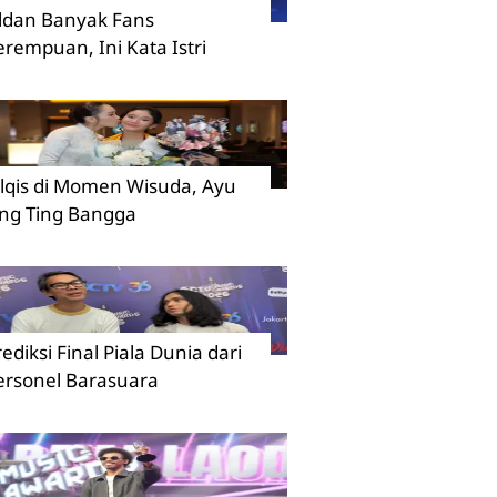
ildan Banyak Fans
erempuan, Ini Kata Istri
ilqis di Momen Wisuda, Ayu
ing Ting Bangga
rediksi Final Piala Dunia dari
ersonel Barasuara