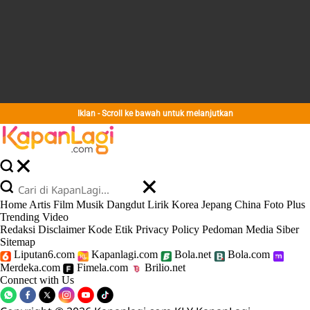
Iklan - Scroll ke bawah untuk melanjutkan
Home
Artis
Film
Musik
Dangdut
Lirik
Korea
Jepang
China
Foto
Plus
Trending
Video
Redaksi
Disclaimer
Kode Etik
Privacy Policy
Pedoman Media Siber
Sitemap
Liputan6.com
Kapanlagi.com
Bola.net
Bola.com
Merdeka.com
Fimela.com
Brilio.net
Connect with Us