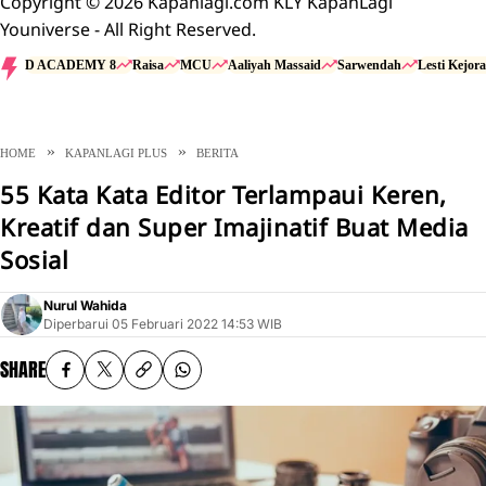
Copyright © 2026 Kapanlagi.com KLY KapanLagi
Youniverse - All Right Reserved.
D ACADEMY 8
Raisa
MCU
Aaliyah Massaid
Sarwendah
Lesti Kejora
HOME
KAPANLAGI PLUS
BERITA
55 Kata Kata Editor Terlampaui Keren,
Kreatif dan Super Imajinatif Buat Media
Sosial
Nurul Wahida
Diperbarui
05 Februari 2022 14:53 WIB
SHARE