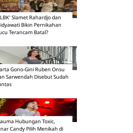
CLBK' Slamet Rahardjo dan
idyawati Bikin Pernikahan
ucu Terancam Batal?
arta Gono-Gini Ruben Onsu
an Sarwendah Disebut Sudah
untas
rauma Hubungan Toxic,
inar Candy Pilih Menikah di