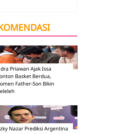
KOMENDASI
ndra Priawan Ajak Issa
onton Basket Berdua,
omen Father-Son Bikin
eleleh
izky Nazar Prediksi Argentina