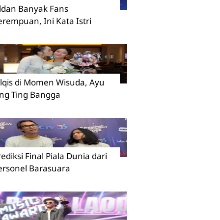
ildan Banyak Fans
erempuan, Ini Kata Istri
ilqis di Momen Wisuda, Ayu
ing Ting Bangga
rediksi Final Piala Dunia dari
ersonel Barasuara