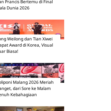
an Prancis Bertemu di Final
iala Dunia 2026
ong Weilong dan Tian Xiwei
apat Award di Korea, Visual
uar Biasa!
oliponi Malang 2026 Meriah
anget, dari Sore ke Malam
enuh Kebahagiaan