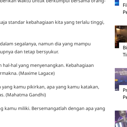
diberikan waktu untuk berkumpul bersama orang-
F
P
aja standar kebahagiaan kita yang terlalu tinggi,
t dalam segalanya, namun dia yang mampu
B
upnya dan tetap bersyukur.
T
n hal-hal yang menyenangkan. Kebahagiaan
ermakna. (Maxime Lagace)
a yang kamu pikirkan, apa yang kamu katakan,
P
as. (Mahatma Gandhi)
P
ng kamu miliki. Bersemangatlah dengan apa yang