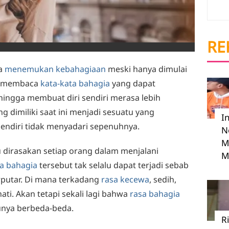
RE
ra
menemukan kebahagiaan
meski hanya dimulai
ya membaca
kata-kata bahagia
yang dapat
ingga membuat diri sendiri merasa lebih
 dimiliki saat ini menjadi sesuatu yang
I
sendiri tidak menyadari sepenuhnya.
N
M
u dirasakan setiap orang dalam menjalani
M
a bahagia
tersebut tak selalu dapat terjadi sebab
rputar. Di mana terkadang
rasa kecewa
, sedih,
hati. Akan tetapi sekali lagi bahwa
rasa bahagia
unya berbeda-beda.
R