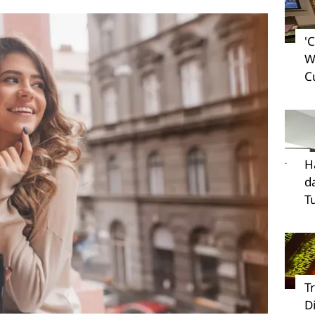
'
W
C
H
d
T
T
D