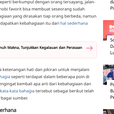
d
eperti berkumpul dengan orang tersayang, jalan-
P
hobi favorit bisa membuat seseorang sudah
giaan yang dirasakan tiap orang berbeda, namun
dapatkan kebahagiaan itu dari
hal sederhana
S
D
enuh Makna, Tunjukkan Kegalauan dan Perasaan
L
ketenangan hati dan pikiran untuk menjalani
hagia
seperti terdapat dalam beberapa poin di
ngingat kembali apa arti dari kebahagiaan dan
P
B
kata-kata bahagia
tersebut sebagai berikut telah
P
rbagai sumber.
derhana