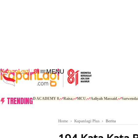
MENU
TRENDING
D ACADEMY 8
Raisa
MCU
Aaliyah Massaid
Sarwenda
Home
Kapanlagi Plus
Berita