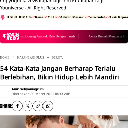
Copyright © 2026 Kapanlagi.com KLY KapanLagi
Youniverse - All Right Reserved.
D ACADEMY 8
Raisa
MCU
Aaliyah Massaid
Sarwendah
Lesti Kejora
BREAKING
NEWS
Cerita Rumah Mendiang Diding Boneng Ambruk Rata Dengan Tanah
HOME
KAPANLAGI PLUS
BERITA
54 Kata-Kata Jangan Berharap Terlalu
Berlebihan, Bikin Hidup Lebih Mandiri
Anik Setiyaningrum
Diterbitkan
30 Maret 2021 18:33 WIB
SHARE