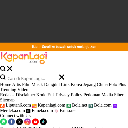
Iklan - Scroll ke bawah untuk melanjutkan
Home
Artis
Film
Musik
Dangdut
Lirik
Korea
Jepang
China
Foto
Plus
Trending
Video
Redaksi
Disclaimer
Kode Etik
Privacy Policy
Pedoman Media Siber
Sitemap
Liputan6.com
Kapanlagi.com
Bola.net
Bola.com
Merdeka.com
Fimela.com
Brilio.net
Connect with Us