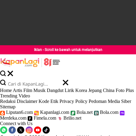
Iklan - Scroll ke bawah untuk melanjutkan
Home
Artis
Film
Musik
Dangdut
Lirik
Korea
Jepang
China
Foto
Plus
Trending
Video
Redaksi
Disclaimer
Kode Etik
Privacy Policy
Pedoman Media Siber
Sitemap
Liputan6.com
Kapanlagi.com
Bola.net
Bola.com
Merdeka.com
Fimela.com
Brilio.net
Connect with Us