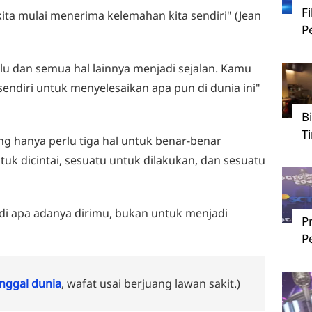
F
ita mulai menerima kelemahan kita sendiri" (Jean
P
hulu dan semua hal lainnya menjadi sejalan. Kamu
sendiri untuk menyelesaikan apa pun di dunia ini"
B
T
g hanya perlu tiga hal untuk benar-benar
ntuk dicintai, sesuatu untuk dilakukan, dan sesuatu
di apa adanya dirimu, bukan untuk menjadi
P
P
ggal dunia
, wafat usai berjuang lawan sakit.)