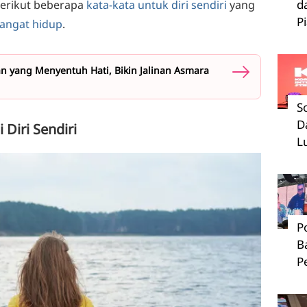
d
berikut beberapa
kata-kata untuk diri sendiri
yang
P
angat hidup
.
n yang Menyentuh Hati, Bikin Jalinan Asmara
S
D
 Diri Sendiri
L
P
B
P