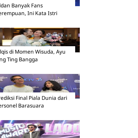
ildan Banyak Fans
erempuan, Ini Kata Istri
ilqis di Momen Wisuda, Ayu
ing Ting Bangga
rediksi Final Piala Dunia dari
ersonel Barasuara