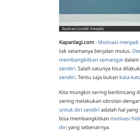
Ilustrasi (credit: freepik)
Kapanlagi.com
-
Motivasi menjadi
tak selamanya berjalan mulus.
De
membangkitkan semangat
dalam 
sendiri
. Salah satunya bisa dila
sendiri
. Tentu saja bukan
kata-kat
Kita mungkin sering berbincang 
sering melakukan obrolan denga
untuk diri sendiri
adalah hal yang s
bisa membangkitkan
motivasi hi
diri
yang sebenarnya.