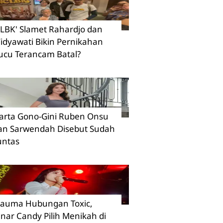
CLBK' Slamet Rahardjo dan
idyawati Bikin Pernikahan
ucu Terancam Batal?
arta Gono-Gini Ruben Onsu
an Sarwendah Disebut Sudah
untas
rauma Hubungan Toxic,
inar Candy Pilih Menikah di