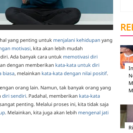
RE
hal yang penting untuk
menjalani kehidupan
yang
ngan motivasi
, kita akan lebih mudah
diri. Ada banyak cara untuk
memotivasi diri
kukan dengan memberikan
kata-kata untuk diri
I
a biasa
, melainkan
kata-kata dengan nilai positif
.
N
M
dengan orang lain. Namun, tak banyak orang yang
M
n
diri sendiri
. Padahal, memberikan
kata-kata
angat penting. Melalui proses ini, kita tidak saja
dup
. Melainkan, kita juga akan lebih
mengenal jati
R