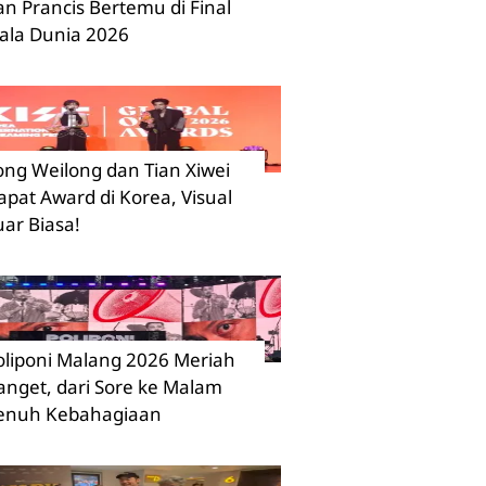
an Prancis Bertemu di Final
iala Dunia 2026
ong Weilong dan Tian Xiwei
apat Award di Korea, Visual
uar Biasa!
oliponi Malang 2026 Meriah
anget, dari Sore ke Malam
enuh Kebahagiaan