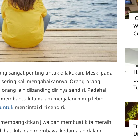
'
W
C
H
ang sangat penting untuk dilakukan. Meski pada
d
 sering kali mengabaikannya. Orang-orang
T
rang lain dibanding dirinya sendiri. Padahal,
t membantu kita dalam menjalani hidup lebih
 untuk
mencintai diri sendiri.
ang membangkitkan jiwa dan membuat kita meraih
T
di hati kita dan membawa kedamaian dalam
D