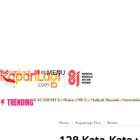
MENU
TRENDING
D ACADEMY 8
Raisa
MCU
Aaliyah Massaid
Sarwenda
Home
Kapanlagi Plus
Berita