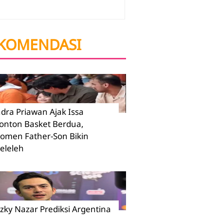
KOMENDASI
ndra Priawan Ajak Issa
onton Basket Berdua,
omen Father-Son Bikin
eleleh
izky Nazar Prediksi Argentina