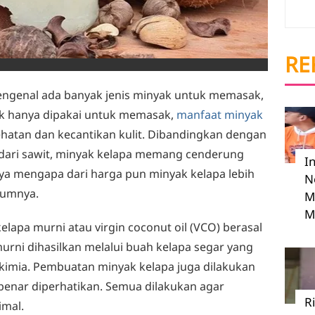
RE
mengenal ada banyak jenis minyak untuk memasak,
dak hanya dipakai untuk memasak,
manfaat minyak
hatan dan kecantikan kulit. Dibandingkan dengan
dari sawit, minyak kelapa memang cenderung
I
ya mengapa dari harga pun minyak kelapa lebih
N
mumnya.
M
M
lapa murni atau virgin coconut oil (VCO) berasal
urni dihasilkan melalui buah kelapa segar yang
kimia. Pembuatan minyak kelapa juga dilakukan
-benar diperhatikan. Semua dilakukan agar
R
imal.