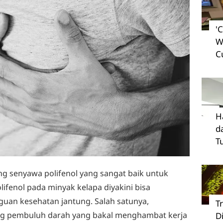
'
W
C
H
d
T
g senyawa polifenol yang sangat baik untuk
ifenol pada minyak kelapa diyakini bisa
uan kesehatan jantung. Salah satunya,
T
g pembuluh darah yang bakal menghambat kerja
D