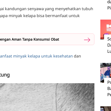
d
P
ai kandungan senyawa yang menyehatkan tubuh
ngapa minyak kelapa bisa bermanfaat untuk
S
dengan Aman Tanpa Konsumsi Obat
D
L
anfaat minyak kelapa untuk kesehatan
dan
ntung
P
B
P