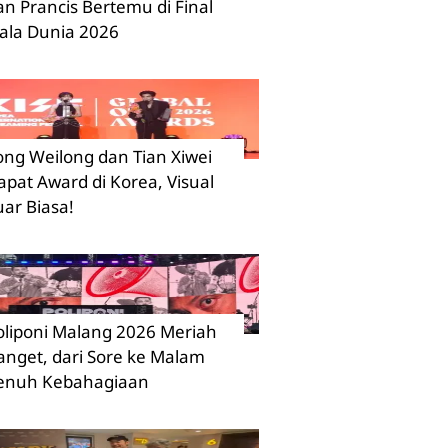
an Prancis Bertemu di Final
iala Dunia 2026
ong Weilong dan Tian Xiwei
apat Award di Korea, Visual
uar Biasa!
oliponi Malang 2026 Meriah
anget, dari Sore ke Malam
enuh Kebahagiaan