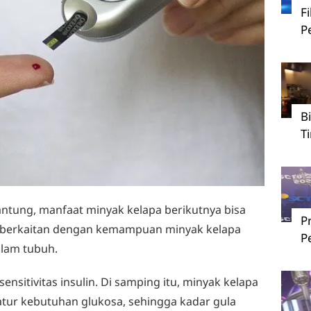
F
P
B
T
ntung, manfaat minyak kelapa berikutnya bisa
P
h berkaitan dengan kemampuan minyak kelapa
P
lam tubuh.
nsitivitas insulin. Di samping itu, minyak kelapa
ur kebutuhan glukosa, sehingga kadar gula