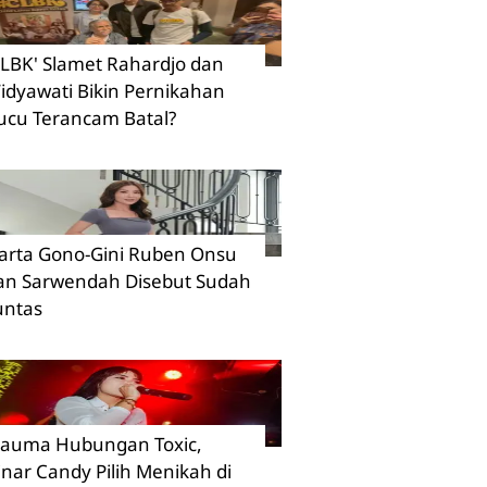
CLBK' Slamet Rahardjo dan
idyawati Bikin Pernikahan
ucu Terancam Batal?
arta Gono-Gini Ruben Onsu
an Sarwendah Disebut Sudah
untas
rauma Hubungan Toxic,
inar Candy Pilih Menikah di