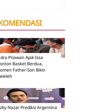
KOMENDASI
ndra Priawan Ajak Issa
onton Basket Berdua,
omen Father-Son Bikin
eleleh
izky Nazar Prediksi Argentina