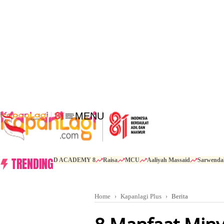
MENU
TRENDING
D ACADEMY 8
Raisa
MCU
Aaliyah Massaid
Sarwenda
Home
Kapanlagi Plus
Berita