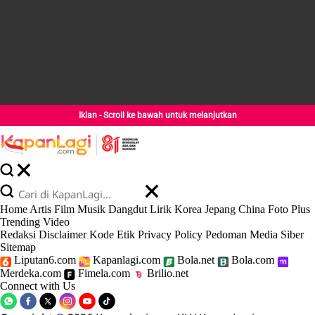
Iklan - Scroll ke bawah untuk melanjutkan
Home
Artis
Film
Musik
Dangdut
Lirik
Korea
Jepang
China
Foto
Plus
Trending
Video
Redaksi
Disclaimer
Kode Etik
Privacy Policy
Pedoman Media Siber
Sitemap
Liputan6.com
Kapanlagi.com
Bola.net
Bola.com
Merdeka.com
Fimela.com
Brilio.net
Connect with Us