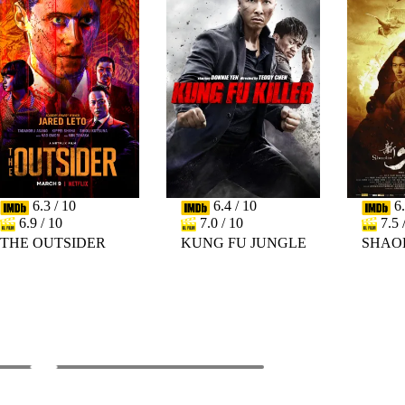
6.3 / 10
6.4 / 10
6.
6.9 / 10
7.0 / 10
7.5 
THE OUTSIDER
KUNG FU JUNGLE
SHAO
PREV
NEXT