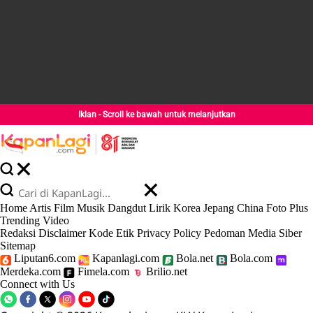
Iklan - Scroll ke bawah untuk melanjutkan
Home
Artis
Film
Musik
Dangdut
Lirik
Korea
Jepang
China
Foto
Plus
Trending
Video
Redaksi
Disclaimer
Kode Etik
Privacy Policy
Pedoman Media Siber
Sitemap
Liputan6.com
Kapanlagi.com
Bola.net
Bola.com
Merdeka.com
Fimela.com
Brilio.net
Connect with Us