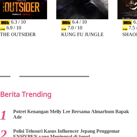
6.3 / 10
6.4 / 10
6.
6.9 / 10
7.0 / 10
7.5 
THE OUTSIDER
KUNG FU JUNGLE
SHAO
PREV
NEXT
Berita Trending
Potret Kenangan Melly Lee Bersama Almarhum Bapak
Ade
Polisi Telusuri Kasus Influencer Jepang Penggemar
ENHYPEN yang Meninggal di Seoul