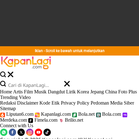
Iklan - Scroll ke bawah untuk melanjutkan
Home
Artis
Film
Musik
Dangdut
Lirik
Korea
Jepang
China
Foto
Plus
Trending
Video
Redaksi
Disclaimer
Kode Etik
Privacy Policy
Pedoman Media Siber
Sitemap
Liputan6.com
Kapanlagi.com
Bola.net
Bola.com
Merdeka.com
Fimela.com
Brilio.net
Connect with Us