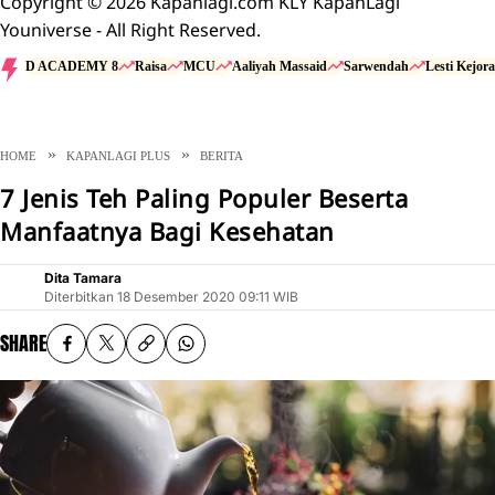
Copyright © 2026 Kapanlagi.com KLY KapanLagi
Youniverse - All Right Reserved.
D ACADEMY 8
Raisa
MCU
Aaliyah Massaid
Sarwendah
Lesti Kejora
HOME
KAPANLAGI PLUS
BERITA
7 Jenis Teh Paling Populer Beserta
Manfaatnya Bagi Kesehatan
Dita Tamara
Diterbitkan
18 Desember 2020 09:11 WIB
SHARE