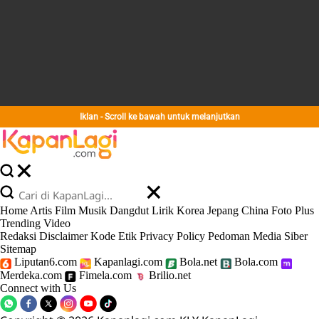
Iklan - Scroll ke bawah untuk melanjutkan
Home
Artis
Film
Musik
Dangdut
Lirik
Korea
Jepang
China
Foto
Plus
Trending
Video
Redaksi
Disclaimer
Kode Etik
Privacy Policy
Pedoman Media Siber
Sitemap
Liputan6.com
Kapanlagi.com
Bola.net
Bola.com
Merdeka.com
Fimela.com
Brilio.net
Connect with Us