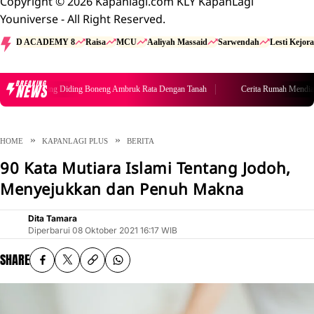
Copyright © 2026 Kapanlagi.com KLY KapanLagi
Youniverse - All Right Reserved.
D ACADEMY 8
Raisa
MCU
Aaliyah Massaid
Sarwendah
Lesti Kejora
BREAKING
NEWS
ah Mendiang Diding Boneng Ambruk Rata Dengan Tanah
Cerita Rumah Mendiang 
HOME
KAPANLAGI PLUS
BERITA
90 Kata Mutiara Islami Tentang Jodoh,
Menyejukkan dan Penuh Makna
Dita Tamara
Diperbarui
08 Oktober 2021 16:17 WIB
SHARE