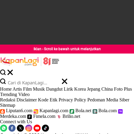
Iklan - Scroll ke bawah untuk melanjutkan
Home
Artis
Film
Musik
Dangdut
Lirik
Korea
Jepang
China
Foto
Plus
Trending
Video
Redaksi
Disclaimer
Kode Etik
Privacy Policy
Pedoman Media Siber
Sitemap
Liputan6.com
Kapanlagi.com
Bola.net
Bola.com
Merdeka.com
Fimela.com
Brilio.net
Connect with Us