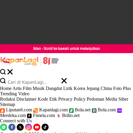
Iklan - Scroll ke bawah untuk melanjutkan
Home
Artis
Film
Musik
Dangdut
Lirik
Korea
Jepang
China
Foto
Plus
Trending
Video
Redaksi
Disclaimer
Kode Etik
Privacy Policy
Pedoman Media Siber
Sitemap
Liputan6.com
Kapanlagi.com
Bola.net
Bola.com
Merdeka.com
Fimela.com
Brilio.net
Connect with Us