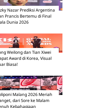
izky Nazar Prediksi Argentina
an Prancis Bertemu di Final
iala Dunia 2026
ong Weilong dan Tian Xiwei
apat Award di Korea, Visual
uar Biasa!
oliponi Malang 2026 Meriah
anget, dari Sore ke Malam
enuh Kebahagiaan