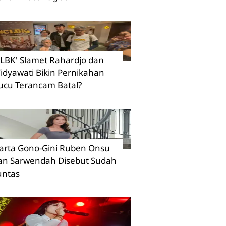
CLBK' Slamet Rahardjo dan
idyawati Bikin Pernikahan
ucu Terancam Batal?
arta Gono-Gini Ruben Onsu
an Sarwendah Disebut Sudah
untas