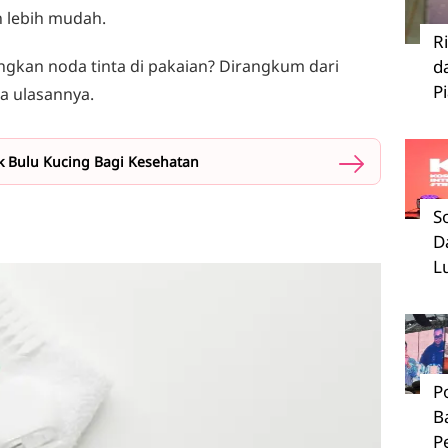
n lebih mudah.
R
gkan noda tinta di pakaian? Dirangkum dari
d
P
a ulasannya.
k Bulu Kucing Bagi Kesehatan
S
D
L
P
B
P