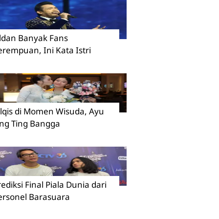
ildan Banyak Fans
erempuan, Ini Kata Istri
ilqis di Momen Wisuda, Ayu
ing Ting Bangga
rediksi Final Piala Dunia dari
ersonel Barasuara