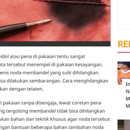
RE
pidol atau pena di pakaian tentu sangat
inta tersebut menempel di pakaian kesayangan.
 jenis noda membandel yang sulit dihilangkan.
bisa dilakukan sembarangan. Cara menghilangkan
I
ukan dengan telaten.
N
M
i pakaian tanpa disengaja, lewat coretan pena
M
yang tergolong membandel tidak bisa dihilangkan
lukan bahan dan teknik khusus agar noda tersebut
engan bantuan beberapa bahan tambahan noda