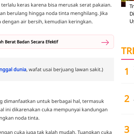
erlalu keras karena bisa merusak serat pakaian.
T
an berulang hingga noda tinta menghilang. Jika
D
U
a dengan air bersih, kemudian keringkan.
 Berat Badan Secara Efektif
TR
1
ggal dunia
, wafat usai berjuang lawan sakit.)
2
g dimanfaatkan untuk berbagai hal, termasuk
Hal ini dikarenakan cuka mempunyai kandungan
gkan noda tinta.
3
engan cuka juga tak kalah mudah. Tuangkan cuka