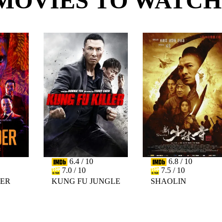
MOVIES TO WATCH
6.4 / 10
6.8 / 10
7.0 / 10
7.5 / 10
DER
KUNG FU JUNGLE
SHAOLIN