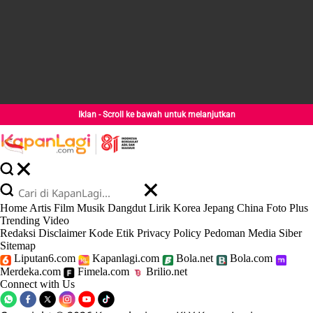
Iklan - Scroll ke bawah untuk melanjutkan
Home
Artis
Film
Musik
Dangdut
Lirik
Korea
Jepang
China
Foto
Plus
Trending
Video
Redaksi
Disclaimer
Kode Etik
Privacy Policy
Pedoman Media Siber
Sitemap
Liputan6.com
Kapanlagi.com
Bola.net
Bola.com
Merdeka.com
Fimela.com
Brilio.net
Connect with Us