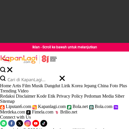
Iklan - Scroll ke bawah untuk melanjutkan
Home
Artis
Film
Musik
Dangdut
Lirik
Korea
Jepang
China
Foto
Plus
Trending
Video
Redaksi
Disclaimer
Kode Etik
Privacy Policy
Pedoman Media Siber
Sitemap
Liputan6.com
Kapanlagi.com
Bola.net
Bola.com
Merdeka.com
Fimela.com
Brilio.net
Connect with Us