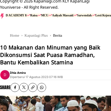
Copyright © 2026 Kapanlagi.com KLY KapanLagi
Youniverse - All Right Reserved.
D ACADEMY 8
Raisa
MCU
Aaliyah Massaid
Sarwendah
Lesti Kejora
Home
Kapanlagi Plus
Berita
10 Makanan dan Minuman yang Baik
Dikonsumsi Saat Puasa Ramadhan,
Bantu Kembalikan Stamina
Dhia Amira
Diperbarui
17 Agustus 2023 07:16 WIB
SHARE